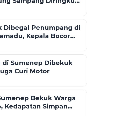
ng Sampang Diringkus
uk Dibegal Penumpang di
ramadu, Kepala Bocor
Sajam
 di Sumenep Dibekuk
iduga Curi Motor
 Sumenep Bekuk Warga
o, Kedapatan Simpan
Kamar