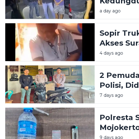
Kedungdu
Polisi
a day ago
Sopir Tr
Akses Su
Dibacok 
4 days ago
2 Pemuda
Polisi, D
7 days ago
Polresta
Mojokert
Sabu di 
9 days ago