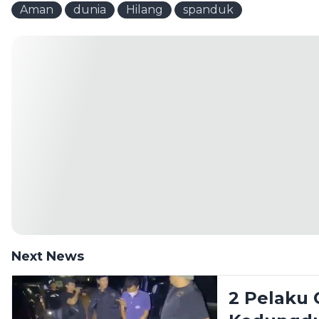
Aman
dunia
Hilang
spanduk
Next News
2 Pelaku 