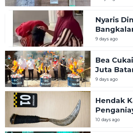
Nyaris Di
Bangkala
Emak
9 days ago
Bea Cuka
Juta Bata
Bulan
9 days ago
Hendak K
Pengania
dibekuk d
10 days ago