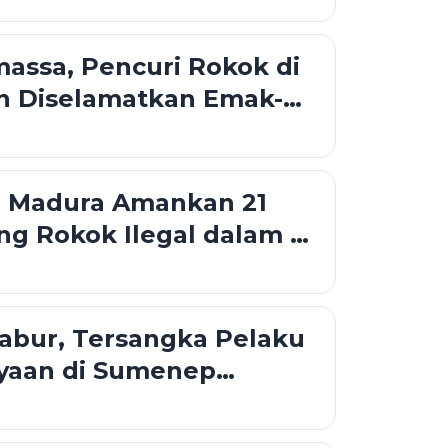
massa, Pencuri Rokok di
n Diselamatkan Emak-
i Madura Amankan 21
ng Rokok Ilegal dalam 6
abur, Tersangka Pelaku
yaan di Sumenep
i Bus