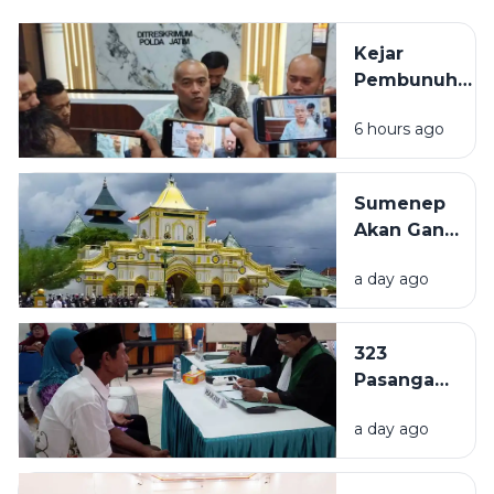
Kejar
Pembunuh
ASN
6 hours ago
Bangkalan
hingga
Kalimantan
Sumenep
dan Sulawesi,
Akan Ganti
Polisi:
Nama Jadi
Kemungkinan
a day ago
Kabupaten
Pindah-
Kepulauan,
pindah
Naskah
323
Akademik
Pasangan
Mulai
di
Disusun
a day ago
Sampang
Ajukan
Isbat