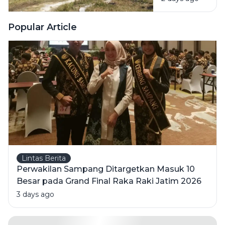
KDMP
Dibangun
di Tengah
Popular Article
Sawah: Itu
Dekat SD
Lintas Berita
Perwakilan Sampang Ditargetkan Masuk 10
Besar pada Grand Final Raka Raki Jatim 2026
3 days ago