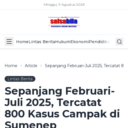
Minggu, 9 Agustus 2026
Home
Lintas Berita
Hukum
Ekonomi
Pendidikan
Politik
L
Home
Article
Sepanjang Februari-Juli 2025, Tercatat
Lintas Berita
Sepanjang Februari-
Juli 2025, Tercatat
800 Kasus Campak di
Sumenep