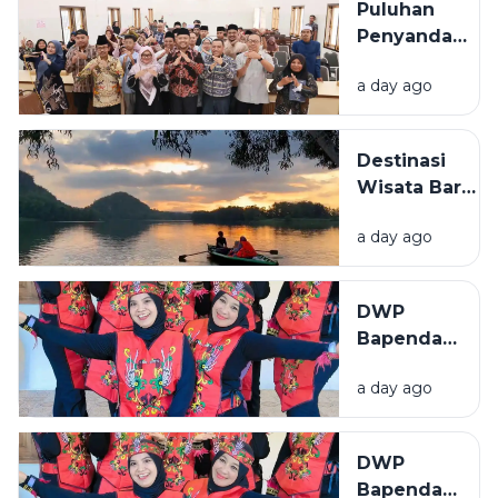
Puluhan
Nikah per
Penyandang
Januari-
Disabilitas
Juli 2026
a day ago
di Sampang
Ikuti
Pelatihan
Destinasi
Mushaf
Wisata Baru
Qur'an
Bermunculan
Isyarat
a day ago
di Sampang,
Pemkab
Genjot
DWP
Perizinan
Bapenda
dan
Sumenep
Infrastruktur
a day ago
Tampil
Semangat
di Lomba
DWP
Menyanyi
Bapenda