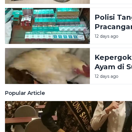
Polisi T
Pracangan
Sumenep
12 days ago
Kepergok 
Ayam di 
12 days ago
Popular Article