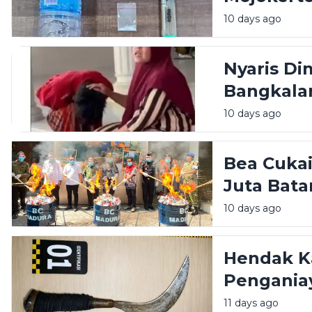
Sabu di 
10 days ago
Nyaris Di
Bangkala
Emak
10 days ago
Bea Cuka
Juta Bata
Bulan
10 days ago
Hendak K
Pengania
dibekuk d
11 days ago