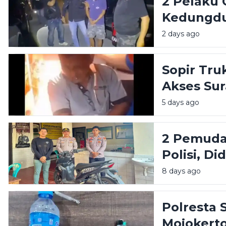
2 Pelaku 
Kedungdu
Polisi
2 days ago
Sopir Tr
Akses Su
Dibacok 
5 days ago
2 Pemuda
Polisi, D
8 days ago
Polresta
Mojokert