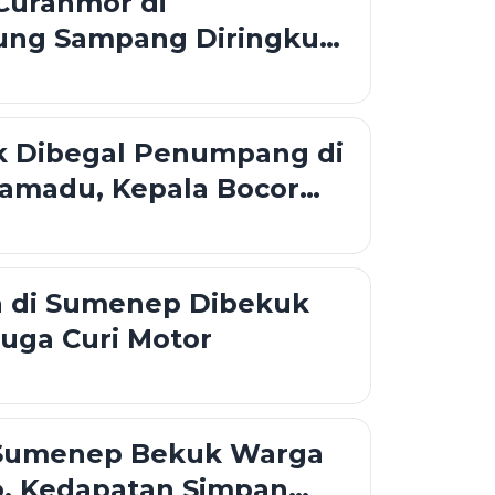
Curanmor di
ng Sampang Diringkus
uk Dibegal Penumpang di
ramadu, Kepala Bocor
Sajam
 di Sumenep Dibekuk
iduga Curi Motor
 Sumenep Bekuk Warga
o, Kedapatan Simpan