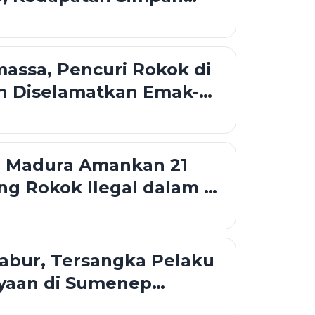
Kamar
massa, Pencuri Rokok di
n Diselamatkan Emak-
i Madura Amankan 21
ng Rokok Ilegal dalam 6
abur, Tersangka Pelaku
yaan di Sumenep
i Bus