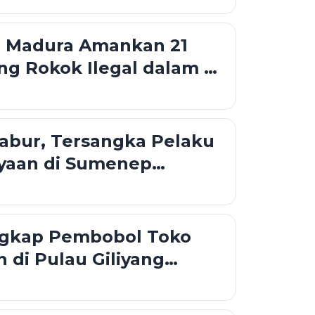
i Madura Amankan 21
ng Rokok Ilegal dalam 6
abur, Tersangka Pelaku
yaan di Sumenep
i Bus
angkap Pembobol Toko
 di Pulau Giliyang