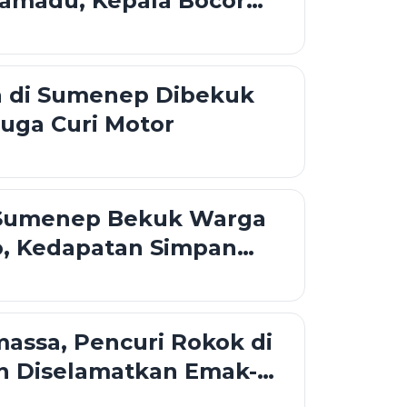
ramadu, Kepala Bocor
Sajam
 di Sumenep Dibekuk
iduga Curi Motor
 Sumenep Bekuk Warga
o, Kedapatan Simpan
Kamar
massa, Pencuri Rokok di
n Diselamatkan Emak-