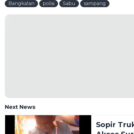
Bangkalan
polisi
Sabu
sampang
Next News
Sopir Tr