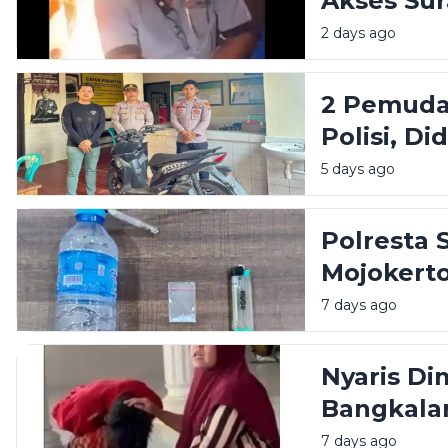
Akses Su
Dibacok 
2 days ago
2 Pemuda
Polisi, D
5 days ago
Polresta
Mojokert
Sabu di 
7 days ago
Nyaris Di
Bangkala
Emak
7 days ago