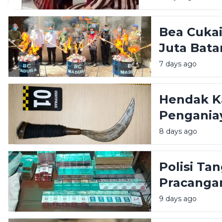
Bea Cuka
Juta Bata
Bulan
7 days ago
Hendak K
Pengania
dibekuk d
8 days ago
Polisi T
Pracangan
Sumenep
9 days ago