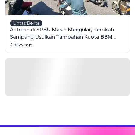
Lintas Berita
Antrean di SPBU Masih Mengular, Pemkab
Sampang Usulkan Tambahan Kuota BBM
Bersubsidi
3 days ago