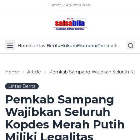
Jumat, 7 Agustus 2026
Home
Lintas Berita
Hukum
Ekonomi
Pendidikan
Politik
L
Home
Article
Pemkab Sampang Wajibkan Seluruh Kopde
Lintas Berita
Pemkab Sampang
Wajibkan Seluruh
Kopdes Merah Putih
Miliki Legalitas