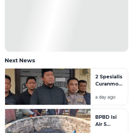
Next News
2 Spesialis
Curanmor
di
a day ago
Bangkalan
Diringkus
Polisi,
BPBD Isi
Beraksi di
Air 5
11 TKP
Sumur