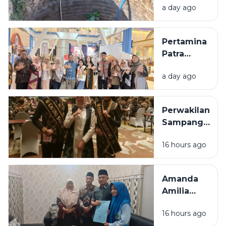
a day ago
Warga
Sumenep
yang
Pertamina
Kering
Patra
Niaga
a day ago
Bawa 5
UMKM
Binaan
Perwakilan
Tampil di
Sampang
Surabaya
Ditargetkan
Great Expo
16 hours ago
Masuk 10
2026
Besar pada
Grand Final
Amanda
Raka Raki
Amilia
Jatim 2026
Raih 2
16 hours ago
Medali