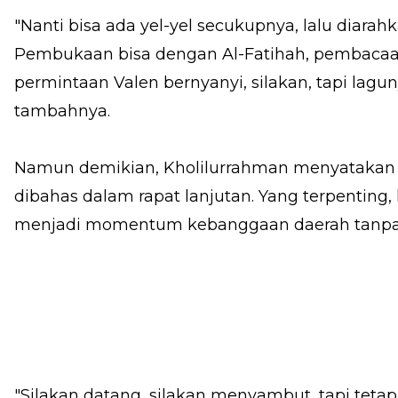
"Nanti bisa ada yel-yel secukupnya, lalu diara
Pembukaan bisa dengan Al-Fatihah, pembacaan
permintaan Valen bernyanyi, silakan, tapi lagu
tambahnya.
Namun demikian, Kholilurrahman menyatakan 
dibahas dalam rapat lanjutan. Yang terpenting
menjadi momentum kebanggaan daerah tanpa m
"Silakan datang, silakan menyambut, tapi teta