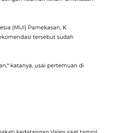
nesia (MUI) Pamekasan, K
ekomendasi tersebut sudah
n," katanya, usai pertemuan di
pakati kedatangan Valen saat tampil