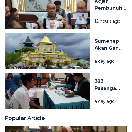
Kejar
Kilogram,
Pembunuh
Pembeli:
ASN
Lebih
12 hours ago
Bangkalan
Mahal dari
hingga
Ayam
Kalimantan
Sumenep
dan Sulawesi,
Akan Ganti
Polisi:
Nama Jadi
Kemungkinan
a day ago
Kabupaten
Pindah-
Kepulauan,
pindah
Naskah
323
Akademik
Pasangan
Mulai
di
Disusun
a day ago
Sampang
Ajukan
Isbat
Popular Article
Nikah per
Januari-