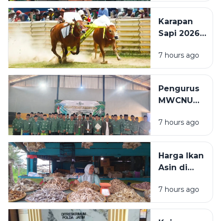
Dilantik,
Sedikit
Kiai Itqon:
Karapan
Perkuat
Sapi 2026
Organisasi
Diperketat,
dan
7 hours ago
Wajib NISK
Pelayanan
dan
Umat
Prioritaskan
Pengurus
Sapi Asli
MWCNU
Sampang
Pulau
7 hours ago
Mandangin
2026-2031
Resmi
Harga Ikan
Dilantik, Ini
Asin di
Susunan
Sampang
Lengkapnya
7 hours ago
Tembus
Rp80 Ribu
per