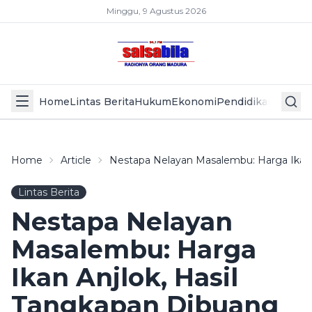
Minggu, 9 Agustus 2026
Home
Lintas Berita
Hukum
Ekonomi
Pendidikan
Politik
L
Home
Article
Nestapa Nelayan Masalembu: Harga Ikan 
Lintas Berita
Nestapa Nelayan
Masalembu: Harga
Ikan Anjlok, Hasil
Tangkapan Dibuang