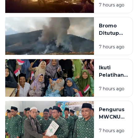
7 hours ago
Bromo
Dilalap Api,
Penanganan
Bromo
Karhutla via
Ditutup
Darat dan
Akibat
Udara
7 hours ago
Kebakaran,
Wisatawan
Bisa Ajukan
Ikuti
Reschedule
Pelatihan
atau
Mushaf Al-
Refund
7 hours ago
Qur'an
Tiket
Isyarat,
Penyandang
Pengurus
Disabilitas:
MWCNU
Saya
Pulau
Sekarang
7 hours ago
Mandangin
Bisa Baca