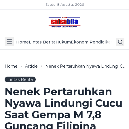
Sabtu, 8 Agustus 2026
Home
Lintas Berita
Hukum
Ekonomi
Pendidikan
Politik
L
Home
Article
Nenek Pertaruhkan Nyawa Lindungi Cucu
Lintas Berita
Nenek Pertaruhkan
Nyawa Lindungi Cucu
Saat Gempa M 7,8
Guncang Filipina