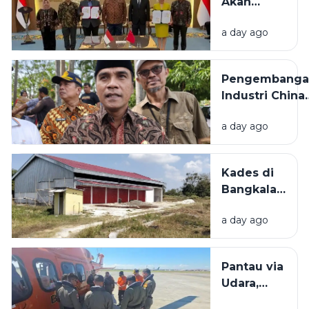
Akan
Lagu
Bangun
Daerah
a day ago
Pabrik
HUT RI ke-
Industri
81
Padat
Pengembanga
Karya di
Industri China
Madura
Bakal
a day ago
Dilaksanakan d
Bangkalan,
Bupati: Akan
Kades di
Menyerap
Bangkalan
Ribuan Pekerj
Bantah
Lokal
a day ago
KDMP
Dibangun
di Tengah
Pantau via
Sawah: Itu
Udara,
Dekat SD
Basarnas