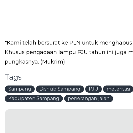
"Kami telah bersurat ke PLN untuk menghapus 
Khusus pengadaan lampu PJU tahun ini juga 
pungkasnya. (Mukrim)
Tags
Sampang
Dishub Sampang
PJU
meterisasi
Kabupaten Sampang
penerangan jalan