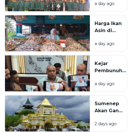
a day ago
Mandangin
2026-2031
Resmi
Harga Ikan
Dilantik, Ini
Asin di
Susunan
Sampang
Lengkapnya
a day ago
Tembus
Rp80 Ribu
per
Kejar
Kilogram,
Pembunuh
Pembeli:
ASN
Lebih
a day ago
Bangkalan
Mahal dari
hingga
Ayam
Kalimantan
Sumenep
dan Sulawesi,
Akan Ganti
Polisi:
Nama Jadi
Kemungkinan
2 days ago
Kabupaten
Pindah-
Kepulauan,