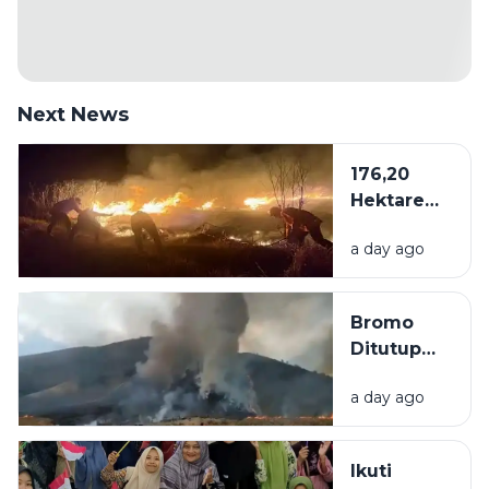
Next News
176,20
Hektare
Kawasan
a day ago
Bromo
Dilalap Api,
Penanganan
Bromo
Karhutla via
Ditutup
Darat dan
Akibat
Udara
a day ago
Kebakaran,
Wisatawan
Bisa Ajukan
Ikuti
Reschedule