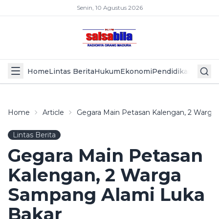
Senin, 10 Agustus 2026
Home
Lintas Berita
Hukum
Ekonomi
Pendidikan
Politik
L
Home
Article
Gegara Main Petasan Kalengan, 2 Warga
Lintas Berita
Gegara Main Petasan
Kalengan, 2 Warga
Sampang Alami Luka
Bakar