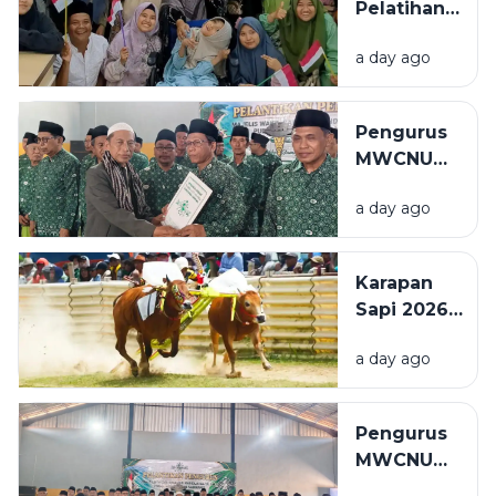
Pelatihan
atau
Mushaf Al-
Refund
a day ago
Qur'an
Tiket
Isyarat,
Penyandang
Pengurus
Disabilitas:
MWCNU
Saya
Pulau
Sekarang
a day ago
Mandangin
Bisa Baca
Dilantik,
Sedikit
Kiai Itqon:
Karapan
Perkuat
Sapi 2026
Organisasi
Diperketat,
dan
a day ago
Wajib NISK
Pelayanan
dan
Umat
Prioritaskan
Pengurus
Sapi Asli
MWCNU
Sampang
Pulau