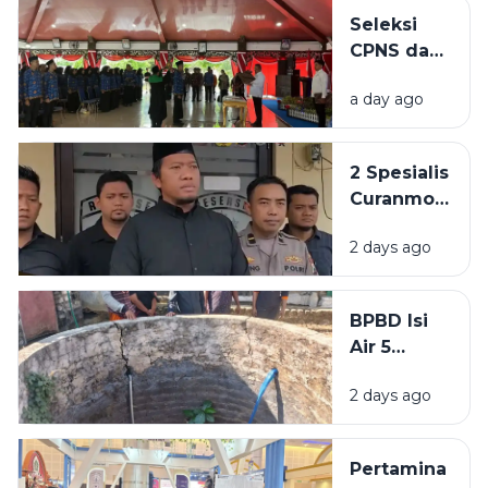
Dihelat di
Seleksi
Lapangan
CPNS dan
Prio
PPPK di
a day ago
Sampang
Masih
Buram,
2 Spesialis
BKPSDM:
Curanmor
Tunggu
di
Keputusan
2 days ago
Bangkalan
Pusat
Diringkus
Polisi,
BPBD Isi
Beraksi di
Air 5
11 TKP
Sumur
2 days ago
Warga
Sumenep
yang
Pertamina
Kering