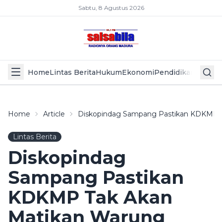
Sabtu, 8 Agustus 2026
Home
Lintas Berita
Hukum
Ekonomi
Pendidikan
Politik
L
Home
Article
Diskopindag Sampang Pastikan KDKMP 
Lintas Berita
Diskopindag
Sampang Pastikan
KDKMP Tak Akan
Matikan Warung