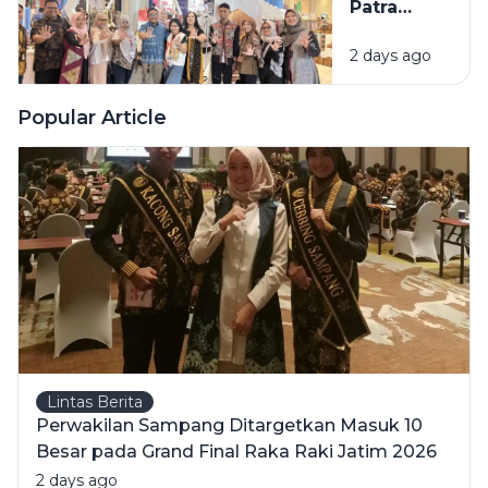
Patra
Niaga
2 days ago
Bawa 5
UMKM
Binaan
Popular Article
Tampil di
Surabaya
Great Expo
2026
Lintas Berita
Perwakilan Sampang Ditargetkan Masuk 10
Besar pada Grand Final Raka Raki Jatim 2026
2 days ago