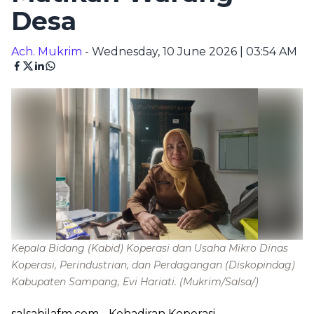
Desa
Ach. Mukrim
- Wednesday, 10 June 2026 | 03:54 AM
Kepala Bidang (Kabid) Koperasi dan Usaha Mikro Dinas
Koperasi, Perindustrian, dan Perdagangan (Diskopindag)
Kabupaten Sampang, Evi Hariati.
(Mukrim/Salsa/)
salsabilafm.com
- Kehadiran Koperasi