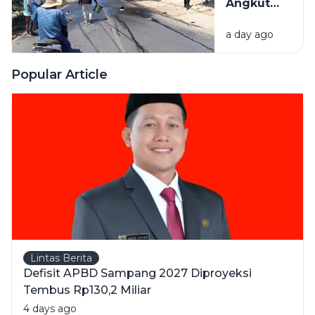
Angkut
Jeriken
a day ago
BBM
Terbakar
Usai Tabrak
Popular Article
Pikap di
Pamekasan,
1 Orang
Meninggal
Lintas Berita
Defisit APBD Sampang 2027 Diproyeksi
Tembus Rp130,2 Miliar
4 days ago