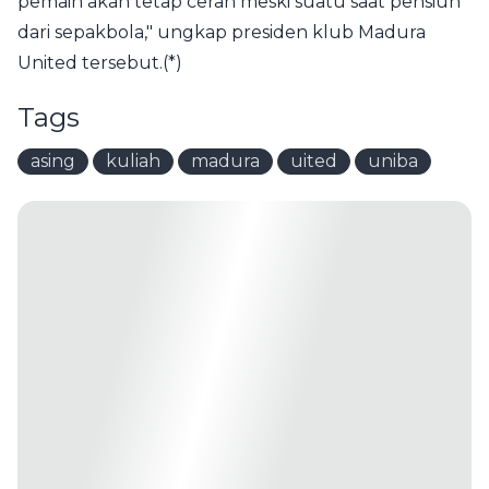
pemain akan tetap cerah meski suatu saat pensiun
dari sepakbola," ungkap presiden klub Madura
United tersebut.(*)
Tags
asing
kuliah
madura
uited
uniba