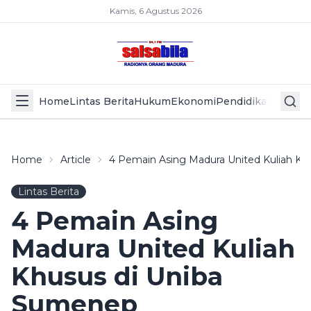
Kamis, 6 Agustus 2026
Home
Lintas Berita
Hukum
Ekonomi
Pendidikan
Politik
L
Home
Article
4 Pemain Asing Madura United Kuliah K
Lintas Berita
4 Pemain Asing
Madura United Kuliah
Khusus di Uniba
Sumenep