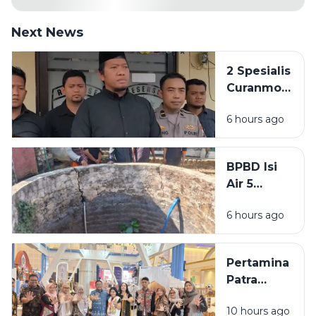
Next News
2 Spesialis
Curanmor
di
6 hours ago
Bangkalan
Diringkus
Polisi,
BPBD Isi
Beraksi di
Air 5
11 TKP
Sumur
6 hours ago
Warga
Sumenep
yang
Pertamina
Kering
Patra
Niaga
10 hours ago
Bawa 5