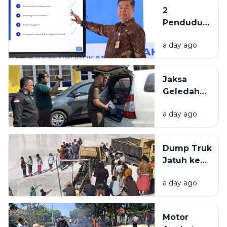
Belum
2
Penuhi
Penduduk
Komposisi
Tertua di
17-8-45
a day ago
Indonesia
Berasal
dari
Jaksa
Bangkalan
Geledah
dan
Kantor
Pamekasan
a day ago
PUPR
Pamekasan,
Diduga
Dump Truk
Terkait
Jatuh ke
Proyek
Lubang
Jalan Rp 3,7
a day ago
Galian C di
Miliar.
Pamekasan,
Sopir
Motor
Selamat