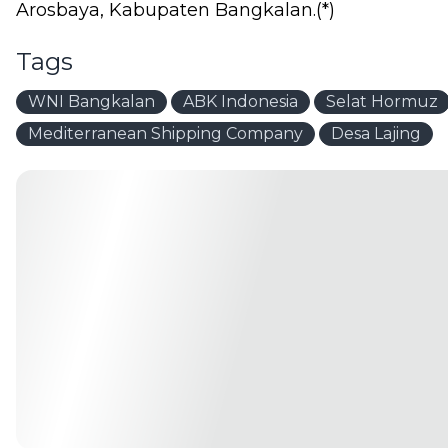
Arosbaya, Kabupaten Bangkalan.(*)
Tags
WNI Bangkalan
ABK Indonesia
Selat Hormuz
Mediterranean Shipping Company
Desa Lajing