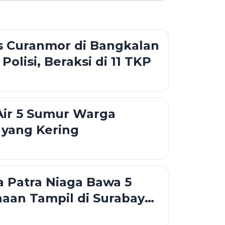
is Curanmor di Bangkalan
Polisi, Beraksi di 11 TKP
Air 5 Sumur Warga
yang Kering
 Patra Niaga Bawa 5
aan Tampil di Surabaya
o 2026