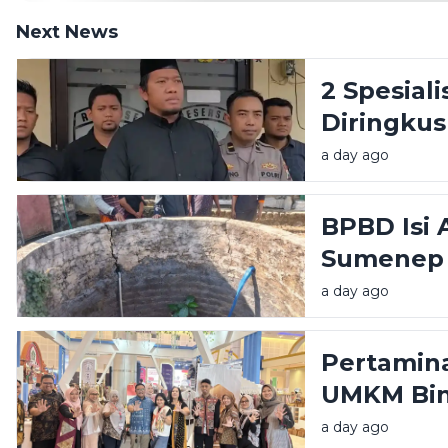
Next News
2 Spesial
Diringkus 
a day ago
BPBD Isi 
Sumenep 
a day ago
Pertamina
UMKM Bin
Great Exp
a day ago