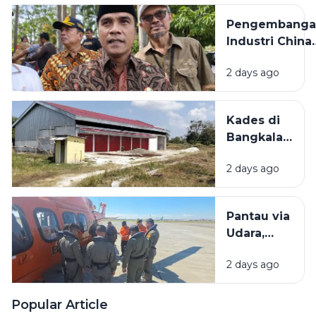
81
Padat
Pengembanga
Karya di
Industri China
Madura
Bakal
2 days ago
Dilaksanakan d
Bangkalan,
Bupati: Akan
Kades di
Menyerap
Bangkalan
Ribuan Pekerj
Bantah
Lokal
2 days ago
KDMP
Dibangun
di Tengah
Pantau via
Sawah: Itu
Udara,
Dekat SD
Basarnas
2 days ago
Tak
Temukan
Bangkai
Popular Article