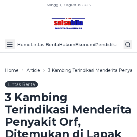
Minggu, 9 Agustus 2026
Home
Lintas Berita
Hukum
Ekonomi
Pendidikan
Politik
L
Home
Article
3 Kambing Terindikasi Menderita Penyak
Lintas Berita
3 Kambing
Terindikasi Menderita
Penyakit Orf,
Ditemukan di Lapak