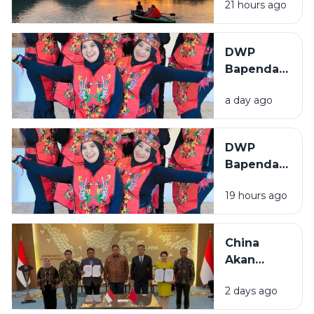
21 hours ago
di Sampang,
Pemkab
Genjot
DWP
Perizinan
Bapenda
dan
Sumenep
Infrastruktur
a day ago
Tampil
Semangat
di Lomba
DWP
Menyanyi
Bapenda
Lagu
Sumenep
Daerah
19 hours ago
Tampil
HUT RI ke-
Semangat
81
di Lomba
China
Menyanyi
Akan
Lagu
Bangun
Daerah
2 days ago
Pabrik
HUT RI ke-
Industri