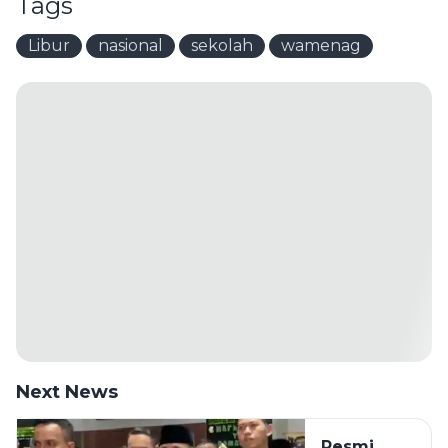
Tags
Libur
nasional
sekolah
wamenag
Next News
Resmi