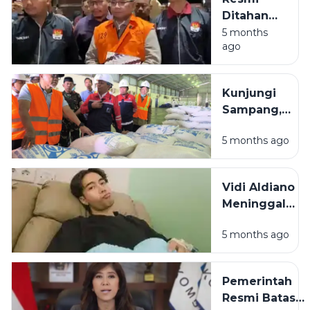
Ditahan
KPK, Gus
5 months
ago
Yaqut:
Saya
Tidak
Kunjungi
Menerima
Sampang,
Sepeser
Menko
Pun
5 months ago
Zulhas
Targetkan
Swasembada
Vidi Aldiano
Garam
Meninggal
Industri
Dunia, Deddy
Tuntas 2027
5 months ago
Corbuzier:
&quot;My
Heart is
Pemerintah
Broken&quot;
Resmi Batasi