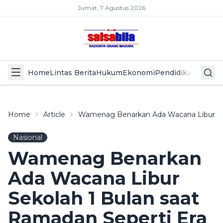
Jumat, 7 Agustus 2026
Home
Lintas Berita
Hukum
Ekonomi
Pendidikan
Politik
L
Home
Article
Wamenag Benarkan Ada Wacana Libur Sek
Nasional
Wamenag Benarkan
Ada Wacana Libur
Sekolah 1 Bulan saat
Ramadan Seperti Era