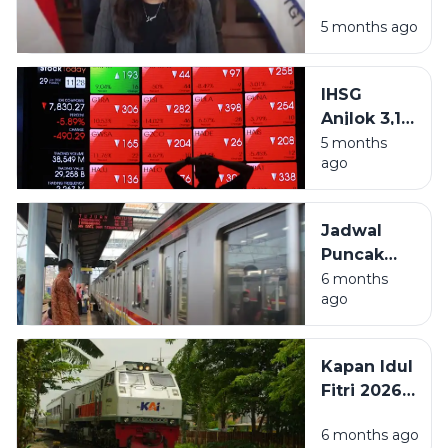
Medsos, Akun
5 months ago
di Bawah 16
Tahun Akan
Dinonaktifkan
IHSG
Anjlok 3,17
Persen,
5 months
ago
Penutupan
Selat
Hormuz
Jadwal
Picu
Puncak
Kepanikan
Arus
6 months
Pasar
ago
Mudik
2026:
Prediksi
Kapan Idul
Tanggal
Fitri 2026?
Padat dan
Simak
Tips
6 months ago
Estimasi
Perjalanan