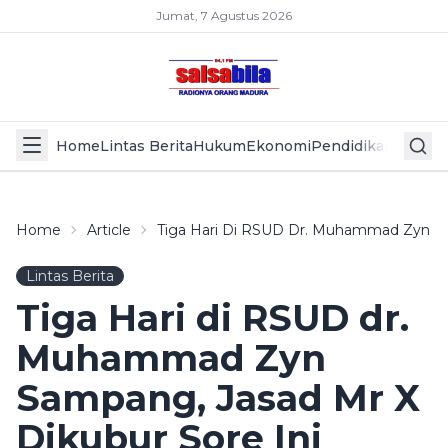
Jumat, 7 Agustus 2026
Home
Lintas Berita
Hukum
Ekonomi
Pendidikan
Politik
L
Home
Article
Tiga Hari Di RSUD Dr. Muhammad Zyn Sam
Lintas Berita
Tiga Hari di RSUD dr.
Muhammad Zyn
Sampang, Jasad Mr X
Dikubur Sore Ini