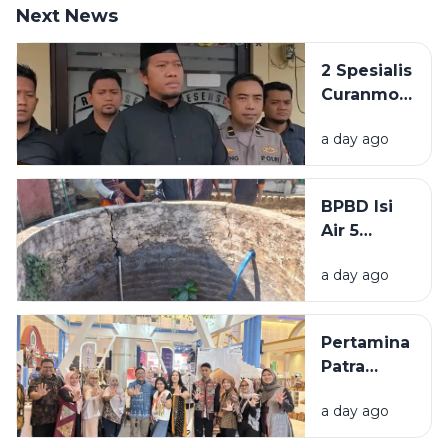
Next News
2 Spesialis
Curanmor
di
a day ago
Bangkalan
Diringkus
Polisi,
BPBD Isi
Beraksi di
Air 5
11 TKP
Sumur
a day ago
Warga
Sumenep
yang
Pertamina
Kering
Patra
Niaga
a day ago
Bawa 5
UMKM