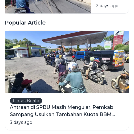
2 days ago
BBM
Terbakar
Usai Tabrak
Popular Article
Pikap di
Pamekasan,
1 Orang
Meninggal
Lintas Berita
Antrean di SPBU Masih Mengular, Pemkab
Sampang Usulkan Tambahan Kuota BBM
Bersubsidi
3 days ago