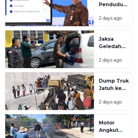
Penduduk
Komposisi
Tertua di
17-8-45
2 days ago
Indonesia
Berasal
dari
Jaksa
Bangkalan
Geledah
dan
Kantor
Pamekasan
2 days ago
PUPR
Pamekasan,
Diduga
Dump Truk
Terkait
Jatuh ke
Proyek
Lubang
Jalan Rp 3,7
2 days ago
Galian C di
Miliar.
Pamekasan,
Sopir
Motor
Selamat
Angkut
Jeriken