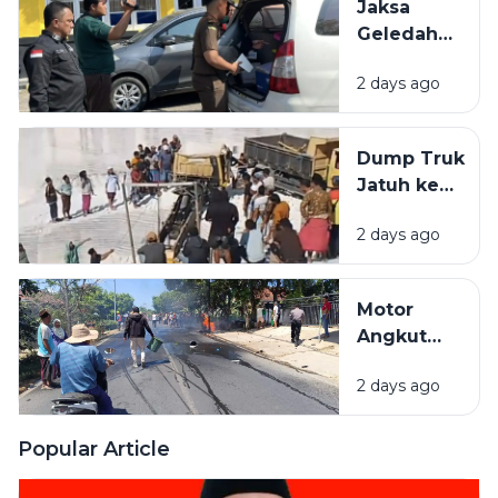
Jaksa
Bangkalan
Geledah
dan
Kantor
Pamekasan
2 days ago
PUPR
Pamekasan,
Diduga
Dump Truk
Terkait
Jatuh ke
Proyek
Lubang
Jalan Rp 3,7
2 days ago
Galian C di
Miliar.
Pamekasan,
Sopir
Motor
Selamat
Angkut
Jeriken
2 days ago
BBM
Terbakar
Usai Tabrak
Popular Article
Pikap di
Pamekasan,