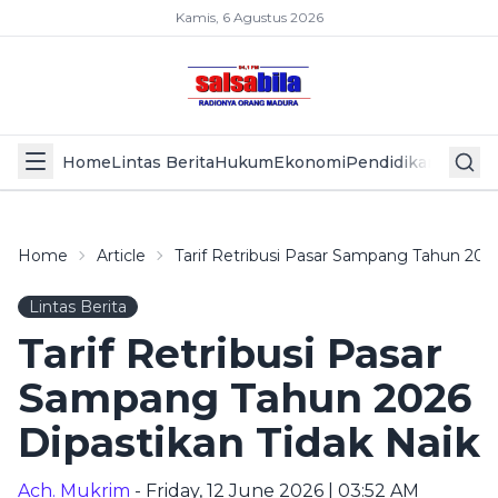
Kamis, 6 Agustus 2026
Home
Lintas Berita
Hukum
Ekonomi
Pendidikan
Politik
L
Home
Article
Tarif Retribusi Pasar Sampang Tahun 2026
Lintas Berita
Tarif Retribusi Pasar
Sampang Tahun 2026
Dipastikan Tidak Naik
Ach. Mukrim
- Friday, 12 June 2026 | 03:52 AM