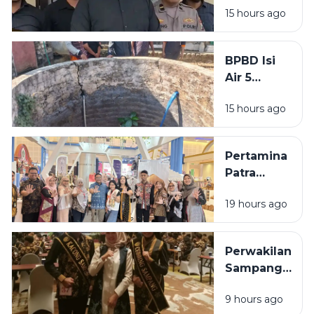
15 hours ago
Bangkalan
Diringkus
Polisi,
BPBD Isi
Beraksi di
Air 5
11 TKP
Sumur
15 hours ago
Warga
Sumenep
yang
Pertamina
Kering
Patra
Niaga
19 hours ago
Bawa 5
UMKM
Binaan
Perwakilan
Tampil di
Sampang
Surabaya
Ditargetkan
Great Expo
9 hours ago
Masuk 10
2026