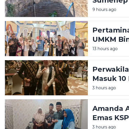
Sumenep 
9 hours ago
Pertamina
UMKM Bin
Great Exp
13 hours ago
Perwakil
Masuk 10 
Raka Raki
3 hours ago
Amanda Am
Emas KSP
Sampang d
3 hours ago