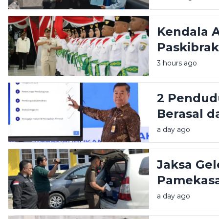
Kendala 
Paskibra
Penuhi Ko
3 hours ago
2 Pendudu
Berasal d
Pamekas
a day ago
Jaksa Ge
Pamekasa
Proyek Jal
a day ago