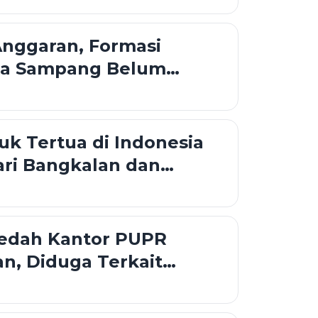
Anggaran, Formasi
ka Sampang Belum
mposisi 17-8-45
k Tertua di Indonesia
ari Bangkalan dan
an
ledah Kantor PUPR
n, Diduga Terkait
an Rp 3,7 Miliar.