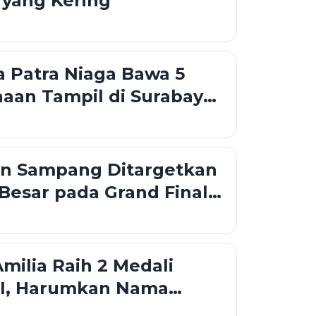
yang Kering
 Patra Niaga Bawa 5
aan Tampil di Surabaya
o 2026
an Sampang Ditargetkan
Besar pada Grand Final
 Jatim 2026
ilia Raih 2 Medali
I, Harumkan Nama
i Tingkat Nasional