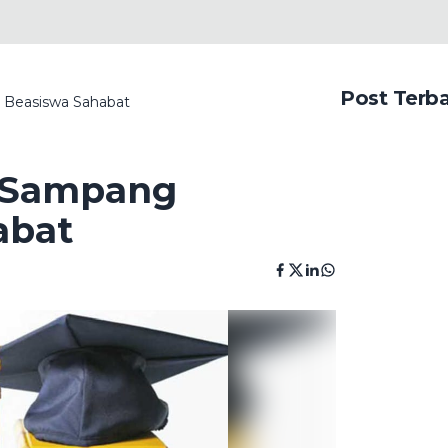
Post Terb
 Beasiswa Sahabat
i Sampang
abat