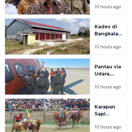
Bakal
10 hours ago
Dilaksanakan d
Bangkalan,
Bupati: Akan
Kades di
Menyerap
Bangkalan
Ribuan Pekerj
Bantah
Lokal
10 hours ago
KDMP
Dibangun
di Tengah
Pantau via
Sawah: Itu
Udara,
Dekat SD
Basarnas
10 hours ago
Tak
Temukan
Bangkai
Karapan
KM
Sapi
Mutiara
Kabupaten
Sentosa 2
10 hours ago
Sampang
di Perairan