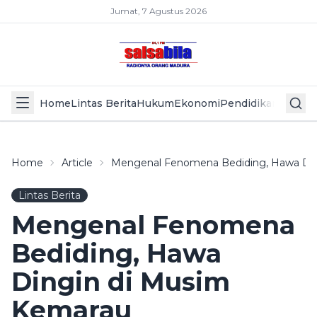
Jumat, 7 Agustus 2026
Home
Lintas Berita
Hukum
Ekonomi
Pendidikan
Politik
L
Home
Article
Mengenal Fenomena Bediding, Hawa Di
Lintas Berita
Mengenal Fenomena
Bediding, Hawa
Dingin di Musim
Kemarau