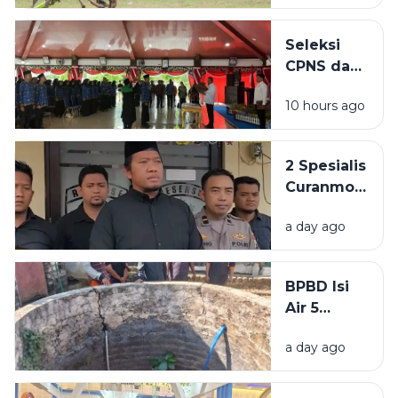
2026 Akan
Sumenep
Dihelat di
Seleksi
Lapangan
CPNS dan
Prio
PPPK di
10 hours ago
Sampang
Masih
Buram,
2 Spesialis
BKPSDM:
Curanmor
Tunggu
di
Keputusan
a day ago
Bangkalan
Pusat
Diringkus
Polisi,
BPBD Isi
Beraksi di
Air 5
11 TKP
Sumur
a day ago
Warga
Sumenep
yang