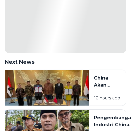
Next News
China
Akan
Bangun
10 hours ago
Pabrik
Industri
Padat
Pengembanga
Karya di
Industri China
Madura