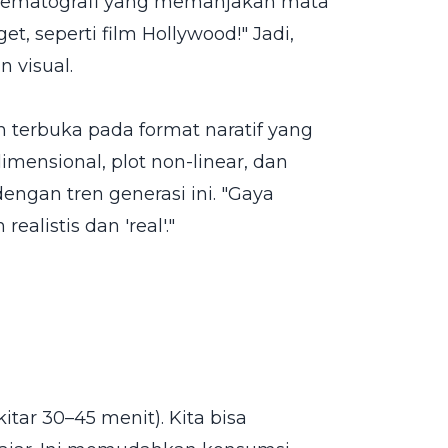
nematografi yang memanjakan mata
et, seperti film Hollywood!" Jadi,
 visual.
h terbuka pada format naratif yang
mensional, plot non-linear, dan
engan tren generasi ini. "Gaya
ealistis dan 'real'."
itar 30–45 menit). Kita bisa