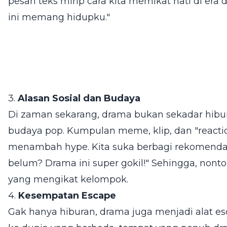
pesan teks mirip cara kita memikat hati di era d
ini memang hidupku."
3.
Alasan Sosial dan Budaya
Di zaman sekarang, drama bukan sekadar hib
budaya pop. Kumpulan meme, klip, dan "reaction
menambah hype. Kita suka berbagi rekomendas
belum? Drama ini super gokil!" Sehingga, nont
yang mengikat kelompok.
4.
Kesempatan Escape
Gak hanya hiburan, drama juga menjadi alat esc