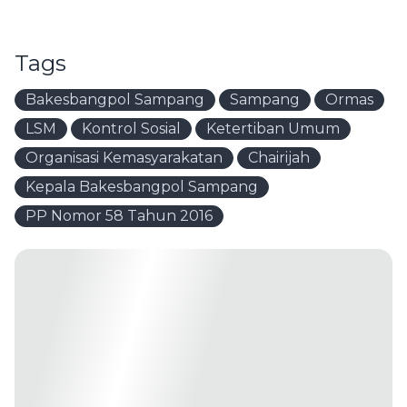
Tags
Bakesbangpol Sampang
Sampang
Ormas
LSM
Kontrol Sosial
Ketertiban Umum
Organisasi Kemasyarakatan
Chairijah
Kepala Bakesbangpol Sampang
PP Nomor 58 Tahun 2016