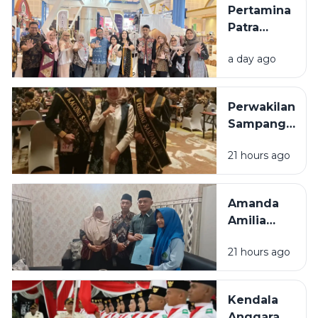
Pertamina
Kering
Patra
Niaga
a day ago
Bawa 5
UMKM
Binaan
Perwakilan
Tampil di
Sampang
Surabaya
Ditargetkan
Great Expo
21 hours ago
Masuk 10
2026
Besar pada
Grand Final
Amanda
Raka Raki
Amilia
Jatim 2026
Raih 2
21 hours ago
Medali
Emas KSPI,
Harumkan
Kendala
Nama
Anggaran,