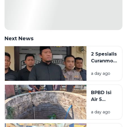
Next News
2 Spesialis
Curanmor
di
a day ago
Bangkalan
Diringkus
Polisi,
BPBD Isi
Beraksi di
Air 5
11 TKP
Sumur
a day ago
Warga
Sumenep
yang