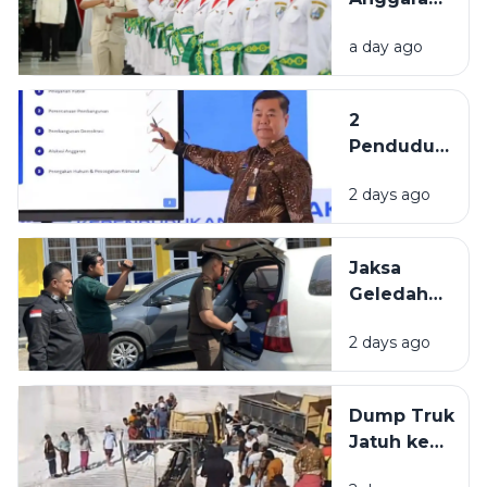
Sampang
Formasi
di Tingkat
a day ago
Paskibraka
Nasional
Sampang
Belum
2
Penuhi
Penduduk
Komposisi
Tertua di
17-8-45
2 days ago
Indonesia
Berasal
dari
Jaksa
Bangkalan
Geledah
dan
Kantor
Pamekasan
2 days ago
PUPR
Pamekasan,
Diduga
Dump Truk
Terkait
Jatuh ke
Proyek
Lubang
Jalan Rp 3,7