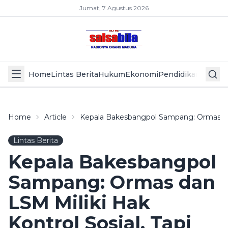
Jumat, 7 Agustus 2026
Home
Lintas Berita
Hukum
Ekonomi
Pendidikan
Politik
L
Home
Article
Kepala Bakesbangpol Sampang: Ormas Dan
Lintas Berita
Kepala Bakesbangpol
Sampang: Ormas dan
LSM Miliki Hak
Kontrol Sosial, Tapi