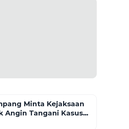
pang Minta Kejaksaan
k Angin Tangani Kasus
a Anak