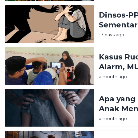
Dinsos-PP
Sementar
Rudapaks
17 days ago
Tidak Ham
Kasus Ru
Alarm, M
Pemerinta
a month ago
Perlindu
Apa yang 
Anak Men
Seksual? 
a month ago
Diketahui