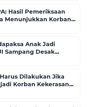
A: Hasil Pemeriksaan
a Menunjukkan Korban
a 27 Pelaku di Sampang
il
dapaksa Anak Jadi
UI Sampang Desak
h Evaluasi Sistem
ngan Korban
Harus Dilakukan Jika
jadi Korban Kekerasan
Ini Langkah yang Perlu