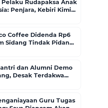
Pelaku Rudapaksa Anak
ia: Penjara, Kebiri Kimia
lang Elektronik
co Coffee Didenda Rp6
m Sidang Tindak Pidana
Santri dan Alumni Demo
ng, Desak Terdakwa
ya Guru Tugas Dihukum
enganiayaan Guru Tugas