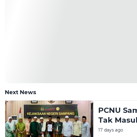
Next News
PCNU Sam
Tak Masu
Rudapaks
17 days ago