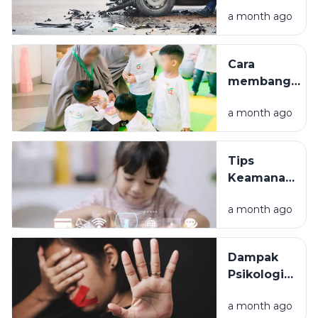
lalu lintas?
a month ago
Penyebab
dan jenis-
jenisnya.
Cara
membangun
komunikasi
a month ago
antara orang
tua dan
anak
Tips
Keamanan
Anak di
a month ago
Media
Sosial:
Panduan
Dampak
bagi
Psikologis
Orang Tua
Kekerasan
untuk
a month ago
Seksual
Mencegah