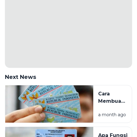
Next News
Cara
Membuat
KTP
a month ago
Elektronik
(e-KTP)
Pertama
Apa Fungsi