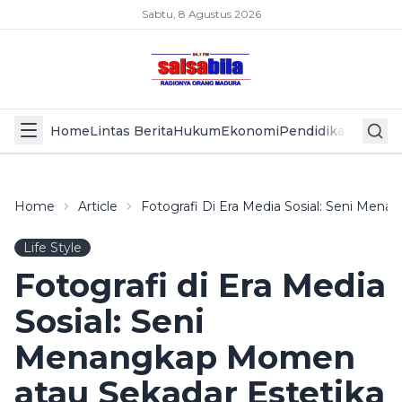
Sabtu, 8 Agustus 2026
Home
Lintas Berita
Hukum
Ekonomi
Pendidikan
Politik
L
Home
Article
Fotografi Di Era Media Sosial: Seni Men
Life Style
Fotografi di Era Media
Sosial: Seni
Menangkap Momen
atau Sekadar Estetika