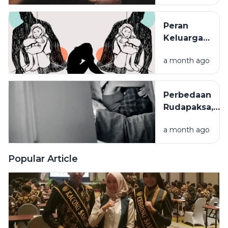
pada
Risiko
Anak:
Kejahatan
Peran
Trauma
Digital
Keluarga
yang Perlu
dalam
Dipahami
a month ago
Melindungi
Anak dari
Kekerasan
Perbedaan
Seksual
Rudapaksa,
Persetubuhan,
a month ago
dan
Pencabulan
Menurut
Popular Article
Hukum
Indonesia