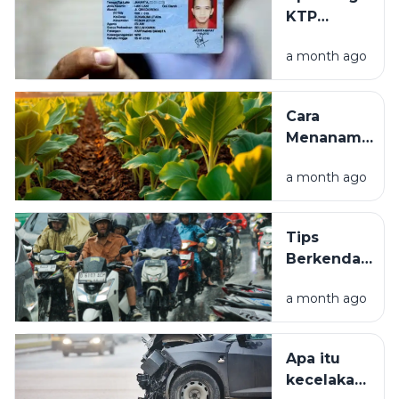
Kali:
KTP
Syarat,
Elektronik (e-
Prosedur,
a month ago
KTP)? Ini
dan Biaya
Pengertian,
Manfaat, dan
Cara
Kegunaannya
Menanam
Tembakau
a month ago
yang Baik
untuk
Pemula,
Tips
Mulai dari
Berkendara
Pembibitan
Aman Saat
hingga
a month ago
Hujan.
Panen
Apa itu
kecelakaan