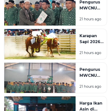
Pengurus
Disabilitas:
MWCNU
Saya
Pulau
Sekarang
21 hours ago
Mandangin
Bisa Baca
Dilantik,
Sedikit
Kiai Itqon:
Karapan
Perkuat
Sapi 2026
Organisasi
Diperketat,
dan
21 hours ago
Wajib NISK
Pelayanan
dan
Umat
Prioritaskan
Pengurus
Sapi Asli
MWCNU
Sampang
Pulau
21 hours ago
Mandangin
2026-2031
Resmi
Harga Ikan
Dilantik, Ini
Asin di