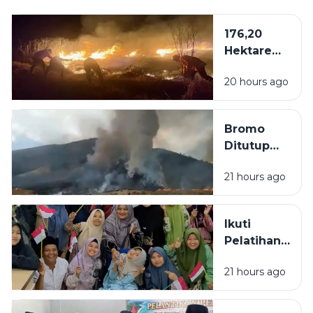
176,20
Hektare
Kawasan
20 hours ago
Bromo
Dilalap Api,
Penanganan
Bromo
Karhutla via
Ditutup
Darat dan
Akibat
Udara
21 hours ago
Kebakaran,
Wisatawan
Bisa Ajukan
Ikuti
Reschedule
Pelatihan
atau
Mushaf Al-
Refund
21 hours ago
Qur'an
Tiket
Isyarat,
Penyandang