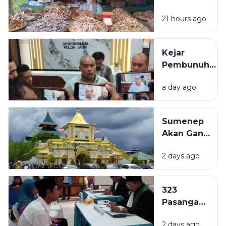
Susunan
Sampang
Lengkapnya
21 hours ago
Tembus
Rp80 Ribu
per
Kejar
Kilogram,
Pembunuh
Pembeli:
ASN
Lebih
a day ago
Bangkalan
Mahal dari
hingga
Ayam
Kalimantan
Sumenep
dan Sulawesi,
Akan Ganti
Polisi:
Nama Jadi
Kemungkinan
2 days ago
Kabupaten
Pindah-
Kepulauan,
pindah
Naskah
323
Akademik
Pasangan
Mulai
di
Disusun
2 days ago