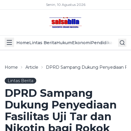
Senin, 10 Agustus 2026
Home
Lintas Berita
Hukum
Ekonomi
Pendidikan
Politik
L
Home
Article
DPRD Sampang Dukung Penyediaan Fasilit
Lintas Berita
DPRD Sampang
Dukung Penyediaan
Fasilitas Uji Tar dan
Nikotin bagi Rokok