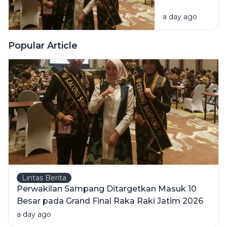
Ditargetkan
Great Expo
a day ago
Masuk 10
2026
Besar pada
Grand Final
Popular Article
Raka Raki
Jatim 2026
Lintas Berita
Perwakilan Sampang Ditargetkan Masuk 10
Besar pada Grand Final Raka Raki Jatim 2026
a day ago