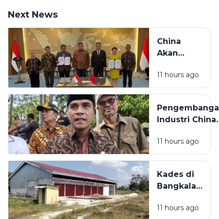
Next News
China
Akan
Bangun
11 hours ago
Pabrik
Industri
Padat
Pengembanga
Karya di
Industri China
Madura
Bakal
11 hours ago
Dilaksanakan d
Bangkalan,
Bupati: Akan
Kades di
Menyerap
Bangkalan
Ribuan Pekerj
Bantah
Lokal
11 hours ago
KDMP