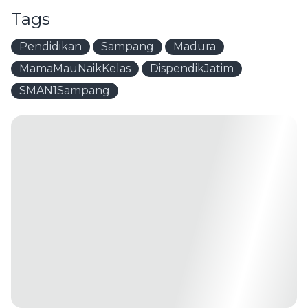
Tags
Pendidikan
Sampang
Madura
MamaMauNaikKelas
DispendikJatim
SMAN1Sampang