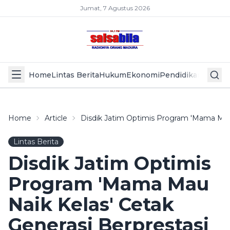
Jumat, 7 Agustus 2026
Home
Lintas Berita
Hukum
Ekonomi
Pendidikan
Politik
L
Home
Article
Disdik Jatim Optimis Program 'Mama Mau 
Lintas Berita
Disdik Jatim Optimis
Program 'Mama Mau
Naik Kelas' Cetak
Generasi Berprestasi