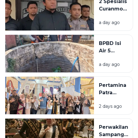
2 Spesialis
BKPSDM:
Curanmor
Tunggu
di
Keputusan
a day ago
Bangkalan
Pusat
Diringkus
Polisi,
BPBD Isi
Beraksi di
Air 5
11 TKP
Sumur
a day ago
Warga
Sumenep
yang
Pertamina
Kering
Patra
Niaga
2 days ago
Bawa 5
UMKM
Binaan
Perwakilan
Tampil di
Sampang
Surabaya