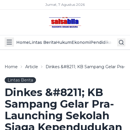
Jumat, 7 Agustus 2026
Home
Lintas Berita
Hukum
Ekonomi
Pendidikan
Politik
L
Home
Article
Dinkes &#8211; KB Sampang Gelar Pra-L
Lintas Berita
Dinkes &#8211; KB
Sampang Gelar Pra-
Launching Sekolah
Siaga Kependudukan