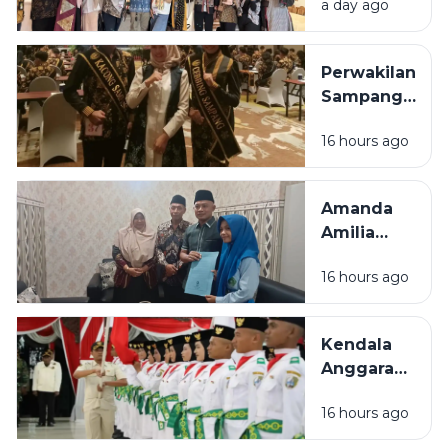
a day ago
Bawa 5
UMKM
Binaan
Perwakilan
Tampil di
Sampang
Surabaya
Ditargetkan
Great Expo
16 hours ago
Masuk 10
2026
Besar pada
Grand Final
Amanda
Raka Raki
Amilia
Jatim 2026
Raih 2
16 hours ago
Medali
Emas KSPI,
Harumkan
Kendala
Nama
Anggaran,
Sampang
Formasi
di Tingkat
16 hours ago
Paskibraka
Nasional
Sampang