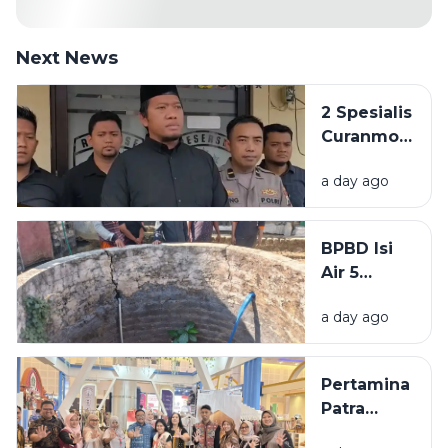
Next News
2 Spesialis
Curanmor
di
a day ago
Bangkalan
Diringkus
Polisi,
BPBD Isi
Beraksi di
Air 5
11 TKP
Sumur
a day ago
Warga
Sumenep
yang
Pertamina
Kering
Patra
Niaga