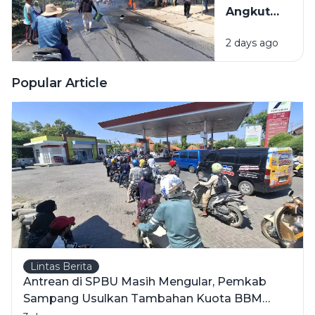
Selamat
Angkut
Jeriken
2 days ago
BBM
Terbakar
Usai Tabrak
Popular Article
Pikap di
Pamekasan,
1 Orang
Meninggal
Lintas Berita
Antrean di SPBU Masih Mengular, Pemkab
Sampang Usulkan Tambahan Kuota BBM