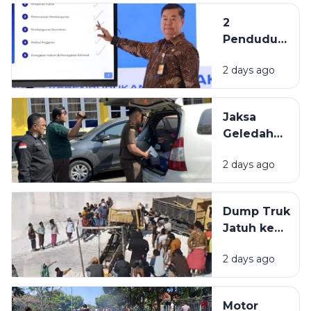
Belum
2
Penuhi
Penduduk
Komposisi
Tertua di
17-8-45
2 days ago
Indonesia
Berasal
dari
Jaksa
Bangkalan
Geledah
dan
Kantor
Pamekasan
2 days ago
PUPR
Pamekasan,
Diduga
Dump Truk
Terkait
Jatuh ke
Proyek
Lubang
Jalan Rp 3,7
2 days ago
Galian C di
Miliar.
Pamekasan,
Sopir
Motor