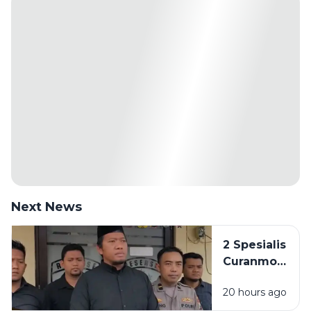
Next News
2 Spesialis
Curanmor
di
20 hours ago
Bangkalan