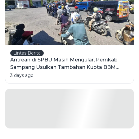
Meninggal
Lintas Berita
Antrean di SPBU Masih Mengular, Pemkab
Sampang Usulkan Tambahan Kuota BBM
Bersubsidi
3 days ago