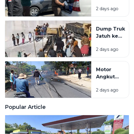
Kantor
Pamekasan
2 days ago
PUPR
Pamekasan,
Diduga
Dump Truk
Terkait
Jatuh ke
Proyek
Lubang
Jalan Rp 3,7
2 days ago
Galian C di
Miliar.
Pamekasan,
Sopir
Motor
Selamat
Angkut
Jeriken
2 days ago
BBM
Terbakar
Usai Tabrak
Popular Article
Pikap di
Pamekasan,
1 Orang