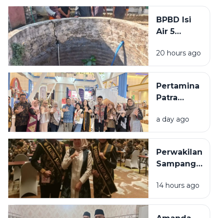
Diringkus
Polisi,
BPBD Isi
Beraksi di
Air 5
11 TKP
Sumur
20 hours ago
Warga
Sumenep
yang
Pertamina
Kering
Patra
Niaga
a day ago
Bawa 5
UMKM
Binaan
Perwakilan
Tampil di
Sampang
Surabaya
Ditargetkan
Great Expo
14 hours ago
Masuk 10
2026
Besar pada
Grand Final