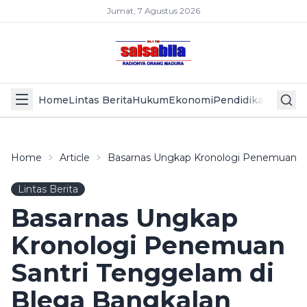
Jumat, 7 Agustus 2026
Home
Lintas Berita
Hukum
Ekonomi
Pendidikan
Politik
L
Home
Article
Basarnas Ungkap Kronologi Penemuan Sa
Lintas Berita
Basarnas Ungkap
Kronologi Penemuan
Santri Tenggelam di
Blega Bangkalan