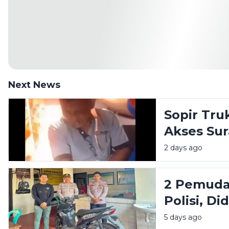
Next News
Sopir Tr
Akses Su
Dibacok 
2 days ago
2 Pemuda
Polisi, D
5 days ago