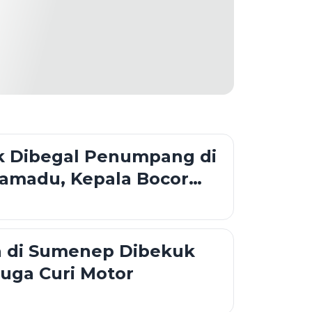
uk Dibegal Penumpang di
ramadu, Kepala Bocor
Sajam
 di Sumenep Dibekuk
iduga Curi Motor