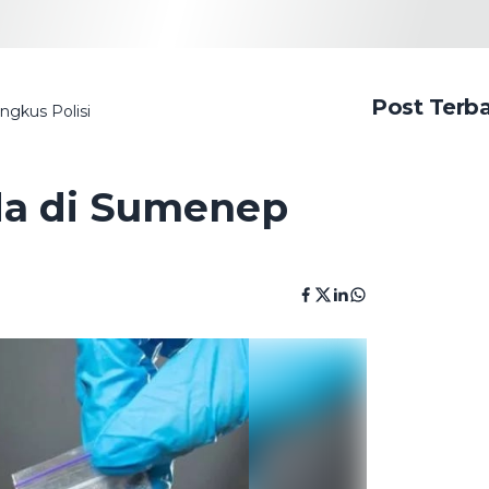
Post Terb
gkus Polisi
da di Sumenep