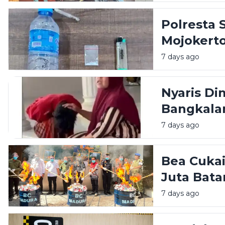
Polresta
Mojokert
Sabu di 
7 days ago
Nyaris Di
Bangkala
Emak
7 days ago
Bea Cuka
Juta Bata
Bulan
7 days ago