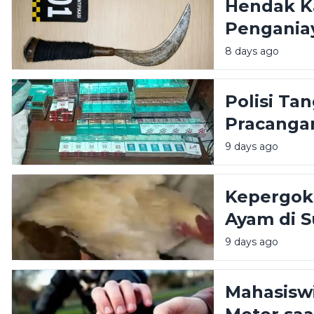
Hendak K
Pengania
dibekuk d
8 days ago
Polisi T
Pracangan
Sumenep
9 days ago
Kepergok 
Ayam di 
9 days ago
Mahasiswi