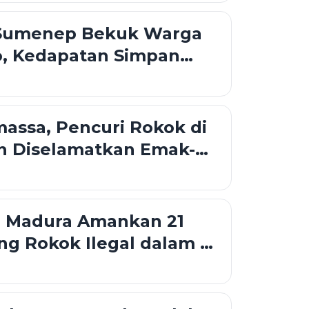
 Sumenep Bekuk Warga
o, Kedapatan Simpan
Kamar
massa, Pencuri Rokok di
n Diselamatkan Emak-
i Madura Amankan 21
ng Rokok Ilegal dalam 6