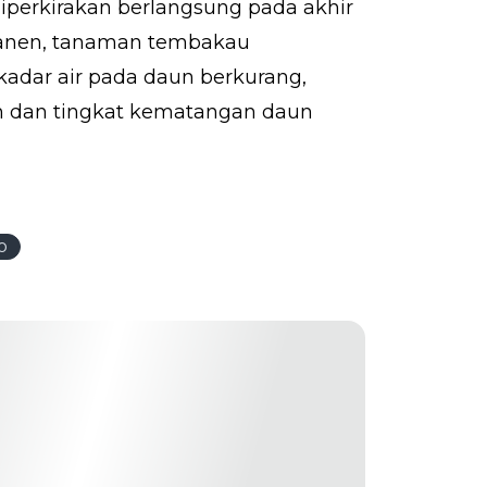
perkirakan berlangsung pada akhir
panen, tanaman tembakau
adar air pada daun berkurang,
h dan tingkat kematangan daun
o