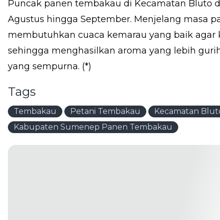
Puncak panen tembakau di Kecamatan Bluto di
Agustus hingga September. Menjelang masa 
membutuhkan cuaca kemarau yang baik agar k
sehingga menghasilkan aroma yang lebih guri
yang sempurna. (*)
Tags
Tembakau
Petani Tembakau
Kecamatan Blut
Kabupaten Sumenep Panen Tembakau