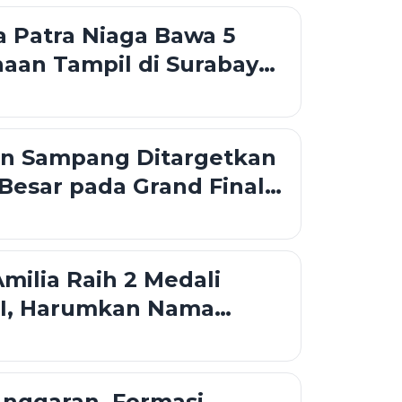
 Patra Niaga Bawa 5
aan Tampil di Surabaya
o 2026
an Sampang Ditargetkan
Besar pada Grand Final
 Jatim 2026
ilia Raih 2 Medali
I, Harumkan Nama
i Tingkat Nasional
Anggaran, Formasi