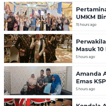
Pertamina
UMKM Bin
Great Exp
15 hours ago
Perwakil
Masuk 10 
Raka Raki
5 hours ago
Amanda Am
Emas KSP
Sampang d
5 hours ago
Kendala 