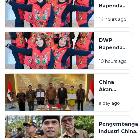
Perizinan
Bapenda
dan
Sumenep
Infrastruktur
14 hours ago
Tampil
Semangat
di Lomba
DWP
Menyanyi
Bapenda
Lagu
Sumenep
Daerah
10 hours ago
Tampil
HUT RI ke-
Semangat
81
di Lomba
China
Menyanyi
Akan
Lagu
Bangun
Daerah
a day ago
Pabrik
HUT RI ke-
Industri
81
Padat
Pengembanga
Karya di
Industri China
Madura