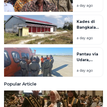
Bakal
a day ago
Dilaksanakan d
Bangkalan,
Bupati: Akan
Kades di
Menyerap
Bangkalan
Ribuan Pekerj
Bantah
Lokal
a day ago
KDMP
Dibangun
di Tengah
Pantau via
Sawah: Itu
Udara,
Dekat SD
Basarnas
a day ago
Tak
Temukan
Bangkai
Popular Article
KM
Mutiara
Sentosa 2
di Perairan