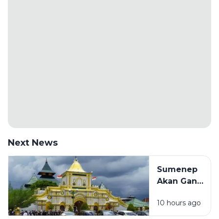
Next News
Sumenep
Akan Ganti
Nama Jadi
10 hours ago
Kabupaten
Kepulauan,