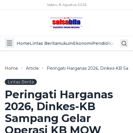
Sabtu, 8 Agustus 2026
Home
Lintas Berita
Hukum
Ekonomi
Pendidikan
Politik
L
Home
Article
Peringati Harganas 2026, Dinkes-KB S
Lintas Berita
Peringati Harganas
2026, Dinkes-KB
Sampang Gelar
Operasi KB MOW