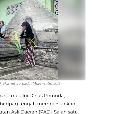
. Slamet Junaidi.
(Mukrim/Salsa/)
ang melalui Dinas Pemuda,
rabudpar) tengah mempersiapkan
an Asli Daerah (PAD). Salah satu