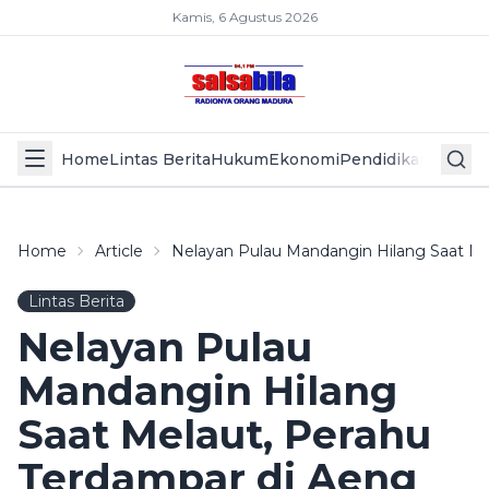
Kamis, 6 Agustus 2026
Home
Lintas Berita
Hukum
Ekonomi
Pendidikan
Politik
L
Home
Article
Nelayan Pulau Mandangin Hilang Saat M
Lintas Berita
Nelayan Pulau
Mandangin Hilang
Saat Melaut, Perahu
Terdampar di Aeng