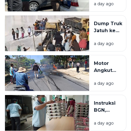
Pamekasan
a day ago
PUPR
Pamekasan,
Diduga
Dump Truk
Terkait
Jatuh ke
Proyek
Lubang
Jalan Rp 3,7
a day ago
Galian C di
Miliar.
Pamekasan,
Sopir
Motor
Selamat
Angkut
Jeriken
a day ago
BBM
Terbakar
Usai Tabrak
Instruksi
Pikap di
BGN,
Pamekasan,
Dapur
1 Orang
a day ago
MBG Tidak
Meninggal