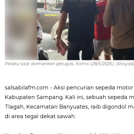
Pelaku saat diamankan petugas, Kamis (28/5/2026).
(Rosyad/
salsabilafm.com
- Aksi pencurian sepeda motor 
Kabupaten Sampang. Kali ini, sebuah sepeda m
Tlagah, Kecamatan Banyuates, raib digondol ma
di area tegal dekat sawah.