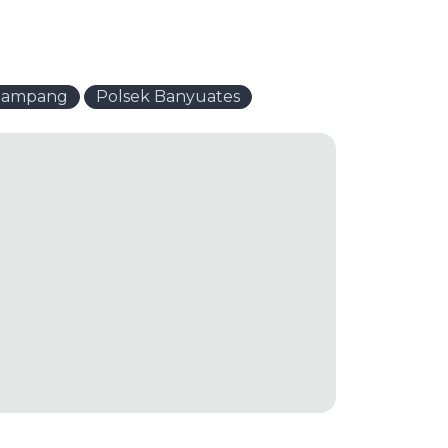
 Sampang
Polsek Banyuates