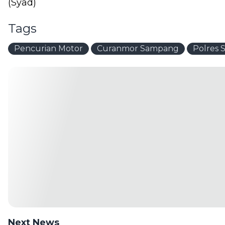
(Syad)
Tags
Pencurian Motor
Curanmor Sampang
Polres
Next News