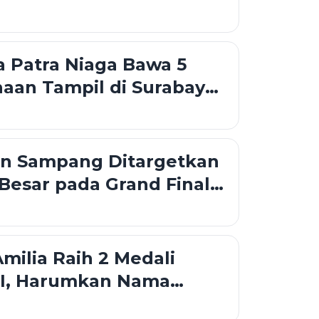
 Patra Niaga Bawa 5
aan Tampil di Surabaya
o 2026
an Sampang Ditargetkan
Besar pada Grand Final
 Jatim 2026
ilia Raih 2 Medali
I, Harumkan Nama
i Tingkat Nasional