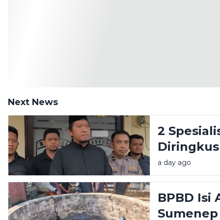
Next News
2 Spesial
Diringkus 
a day ago
BPBD Isi 
Sumenep 