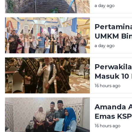
a day ago
Pertamina
UMKM Bin
Great Exp
a day ago
Perwakil
Masuk 10 
Raka Raki
16 hours ago
Amanda Am
Emas KSP
Sampang d
16 hours ago