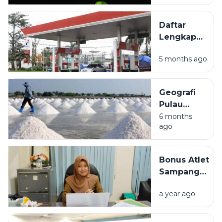
Madura
untuk
Daftar
Liburan Akhir
Lengkap
Pekan
Lokasi
5 months ago
SPBU di
Sampang
Madura
Geografi
dan
Pulau
Fasilitasnya
Madura:
6 months
ago
Mengulas
Kondisi
Alam dan
Bonus Atlet
Potensi
Sampang
Produksi
Tertunda,
Garam
a year ago
Disporabudpar
Nasional
Sebut
Anggaran