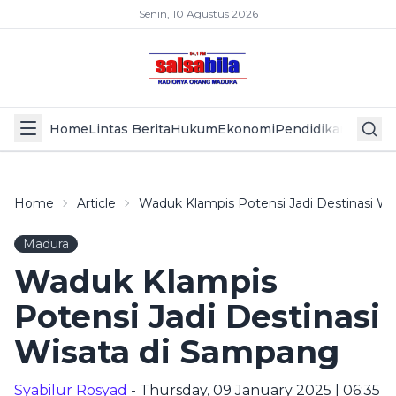
Senin, 10 Agustus 2026
Home
Lintas Berita
Hukum
Ekonomi
Pendidikan
Politik
L
Home
Article
Waduk Klampis Potensi Jadi Destinasi W
Madura
Waduk Klampis
Potensi Jadi Destinasi
Wisata di Sampang
Syabilur Rosyad
- Thursday, 09 January 2025 | 06:35