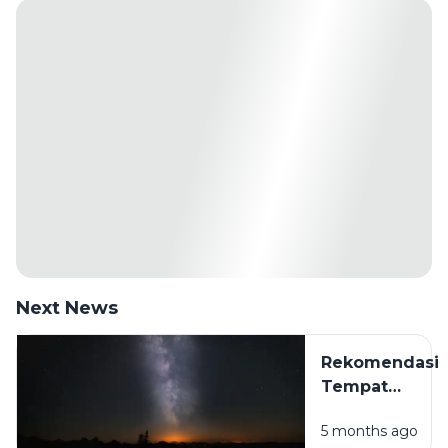
Next News
Rekomendasi
Tempat
Camping Hits
5 months ago
di Sampang