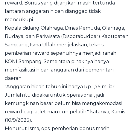
reward. Bonus yang dijanjikan masih tertunda
lantaran anggaran hibah dianggap tidak
mencukupi.
Kepala Bidang Olahraga, Dinas Pemuda, Olahraga,
Budaya, dan Pariwisata (Disporabudpar) Kabupaten
Sampang, Isma Ulfah menjelaskan, teknis
pemberian reward sepenuhnya menjadi ranah
KONI Sampang. Sementara pihaknya hanya
memfasilitasi hibah anggaran dari pemerintah
daerah.
"Anggaran hibah tahun ini hanya Rp 1,75 miliar.
Jumlah itu dipakai untuk operasional, jadi
kemungkinan besar belum bisa mengakomodasi
reward bagi atlet maupun pelatih," katanya, Kamis
(10/9/2025).
Menurut Isma, opsi pemberian bonus masih