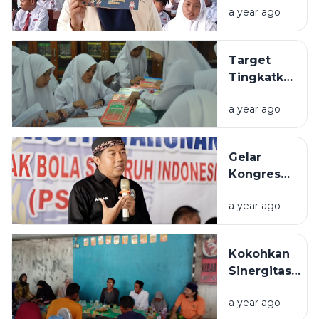
SEA Deaf
a year ago
Anti
Games
Perundungan
2025
ke Sekolah
Target
Tingkatkan
IPM, DPRD
a year ago
Sampang
Usulkan
Santri
Gelar
Dapat
Kongres
Ijazah
Tahunan,
Kesetaraan
a year ago
PSSI
Sampang
Fokus
Kokohkan
Wujudkan
Sinergitas
Pelatih
dengan
Berlisensi
a year ago
Pemerintah,