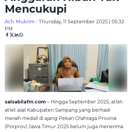
Mencukupi
Ach. Mukrim
- Thursday, 11 September 2025 | 05:32
PM
salsabilafm.com
– Hingga September 2025, atlet-
atlet asal Kabupaten Sampang yang berhasil
meraih medali di ajang Pekan Olahraga Provinsi
(Porprov) Jawa Timur 2025 belum juga menerima