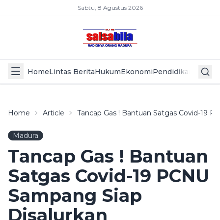
Sabtu, 8 Agustus 2026
Home
Lintas Berita
Hukum
Ekonomi
Pendidikan
Politik
L
Home
Article
Tancap Gas ! Bantuan Satgas Covid-19 P
Madura
Tancap Gas ! Bantuan
Satgas Covid-19 PCNU
Sampang Siap
Disalurkan