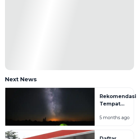
Next News
Rekomendasi
Tempat
Camping Hits
5 months ago
di Sampang
Madura
untuk
Daftar