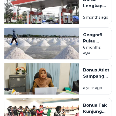
Liburan Akhir
Lengkap
Pekan
Lokasi
5 months ago
SPBU di
Sampang
Madura
Geografi
dan
Pulau
Fasilitasnya
Madura:
6 months
ago
Mengulas
Kondisi
Alam dan
Bonus Atlet
Potensi
Sampang
Produksi
Tertunda,
Garam
a year ago
Disporabudpar
Nasional
Sebut
Anggaran
Bonus Tak
Hibah Tak
Kunjung
Mencukupi