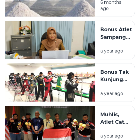
Madura:
6 months
ago
Mengulas
Kondisi
Alam dan
Bonus Atlet
Potensi
Sampang
Produksi
Tertunda,
Garam
a year ago
Disporabudpar
Nasional
Sebut
Anggaran
Bonus Tak
Hibah Tak
Kunjung
Mencukupi
Terwujud,
a year ago
Atlet
Sampang
Kecewa
Muhlis,
Atlet Catur
Tunarungu
a year ago
Asal