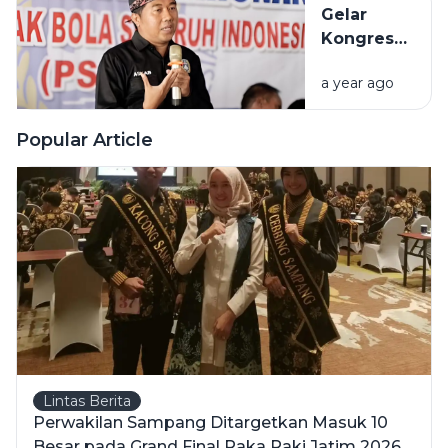
Gelar
Dapat
Kongres
Ijazah
Tahunan,
Kesetaraan
a year ago
PSSI
Sampang
Fokus
Popular Article
Wujudkan
Pelatih
Berlisensi
Lintas Berita
Perwakilan Sampang Ditargetkan Masuk 10
Besar pada Grand Final Raka Raki Jatim 2026