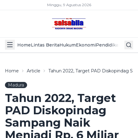
Minggu, 9 Agustus 2026
Home
Lintas Berita
Hukum
Ekonomi
Pendidikan
Politik
L
Home
Article
Tahun 2022, Target PAD Diskopindag Samp
Madura
Tahun 2022, Target
PAD Diskopindag
Sampang Naik
Menjadi Rp. 6 Miliar