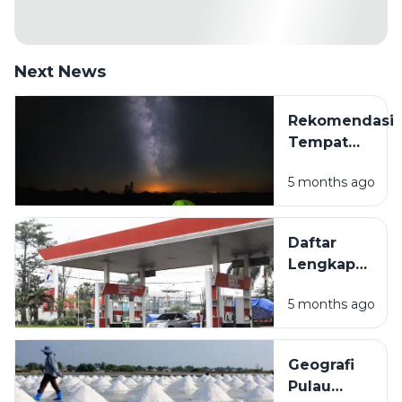
Next News
Rekomendasi
Tempat
Camping Hits
5 months ago
di Sampang
Madura
untuk
Daftar
Liburan Akhir
Lengkap
Pekan
Lokasi
5 months ago
SPBU di
Sampang
Madura
Geografi
dan
Pulau
Fasilitasnya