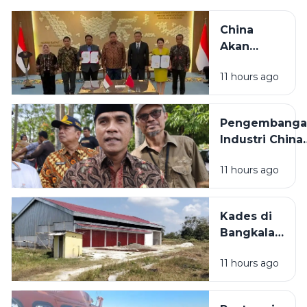
China
Akan
Bangun
11 hours ago
Pabrik
Industri
Padat
Pengembanga
Karya di
Industri China
Madura
Bakal
11 hours ago
Dilaksanakan d
Bangkalan,
Bupati: Akan
Kades di
Menyerap
Bangkalan
Ribuan Pekerj
Bantah
Lokal
11 hours ago
KDMP
Dibangun
di Tengah