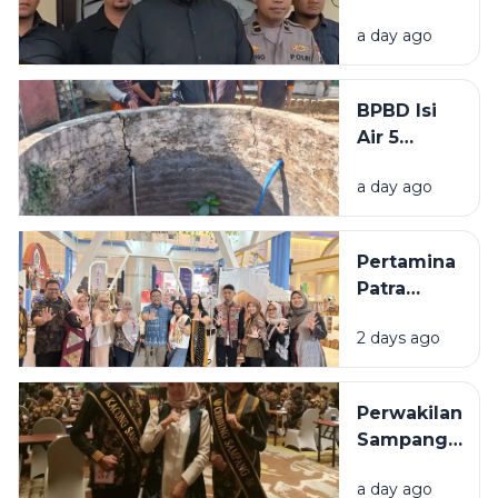
di
Keputusan
a day ago
Bangkalan
Pusat
Diringkus
Polisi,
BPBD Isi
Beraksi di
Air 5
11 TKP
Sumur
a day ago
Warga
Sumenep
yang
Pertamina
Kering
Patra
Niaga
2 days ago
Bawa 5
UMKM
Binaan
Perwakilan
Tampil di
Sampang
Surabaya
Ditargetkan
Great Expo
a day ago
Masuk 10