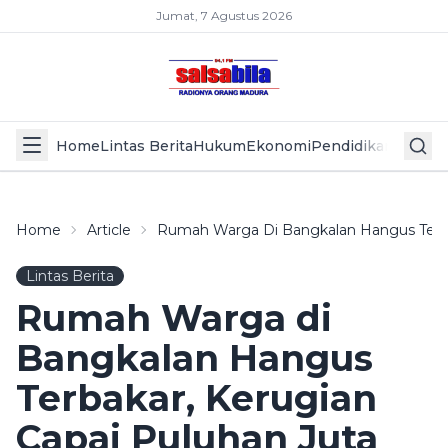
Jumat, 7 Agustus 2026
Home
Lintas Berita
Hukum
Ekonomi
Pendidikan
Politik
L
Home
Article
Rumah Warga Di Bangkalan Hangus Terba
Lintas Berita
Rumah Warga di
Bangkalan Hangus
Terbakar, Kerugian
Capai Puluhan Juta