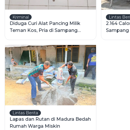
Kriminal
Lintas Ber
Diduga Curi Alat Pancing Milik
2.164 Cal
Teman Kos, Pria di Sampang
Sampang T
Ditangkap Polisi
Lintas Berita
Lapas dan Rutan di Madura Bedah
Rumah Warga Miskin