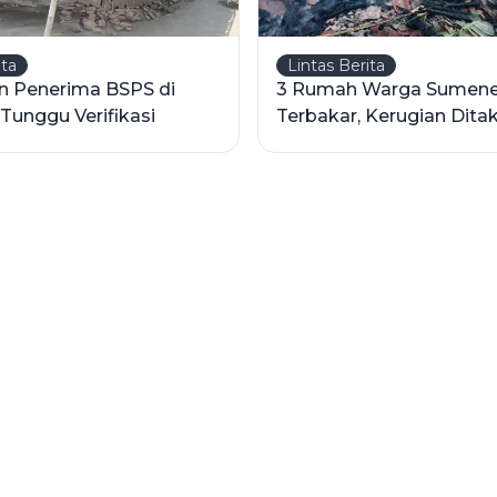
ita
Lintas Berita
on Penerima BSPS di
3 Rumah Warga Sumen
unggu Verifikasi
Terbakar, Kerugian Ditak
Juta