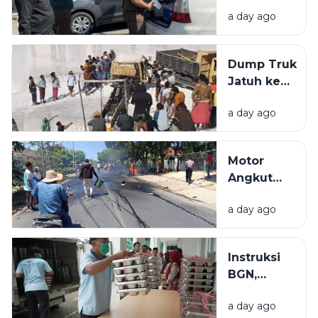
Kantor
Pamekasan
a day ago
PUPR
Pamekasan,
Diduga
Dump Truk
Terkait
Jatuh ke
Proyek
Lubang
Jalan Rp 3,7
a day ago
Galian C di
Miliar.
Pamekasan,
Sopir
Motor
Selamat
Angkut
Jeriken
a day ago
BBM
Terbakar
Usai Tabrak
Instruksi
Pikap di
BGN,
Pamekasan,
Dapur
1 Orang
a day ago
MBG Tidak
Meninggal