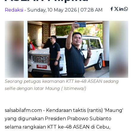
Redaksi
- Sunday, 10 May 2026 | 07:28 AM
Seorang petugas keamanan KTT ke-48 ASEAN sedang
selfie dengan latar Maung
( Istimewa/)
salsabilafm.com
- Kendaraan taktis (rantis) 'Maung'
yang digunakan Presiden Prabowo Subianto
selama rangkaian KTT ke-48 ASEAN di Cebu,