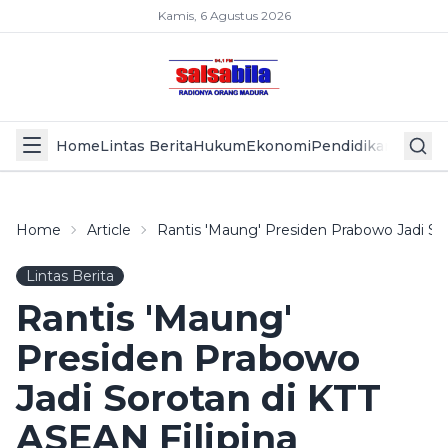
Kamis, 6 Agustus 2026
Home
Lintas Berita
Hukum
Ekonomi
Pendidikan
Politik
L
Home
Article
Rantis 'Maung' Presiden Prabowo Jadi So
Lintas Berita
Rantis 'Maung'
Presiden Prabowo
Jadi Sorotan di KTT
ASEAN Filipina