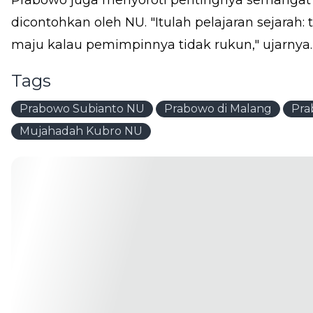
dicontohkan oleh NU. "Itulah pelajaran sejarah
maju kalau pemimpinnya tidak rukun," ujarnya. 
Tags
Prabowo Subianto NU
Prabowo di Malang
Pra
Mujahadah Kubro NU