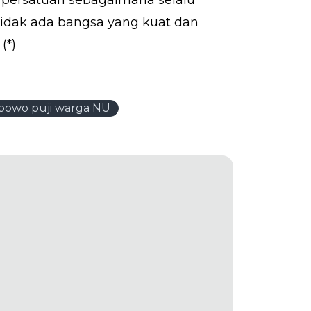
: tidak ada bangsa yang kuat dan
(*)
bowo puji warga NU