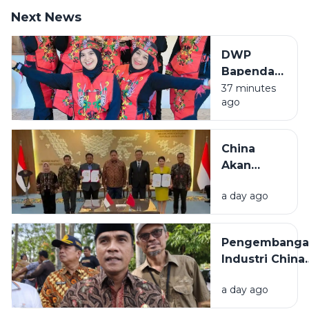
Next News
DWP
Bapenda
Sumenep
37 minutes
ago
Tampil
Semangat
di Lomba
China
Menyanyi
Akan
Lagu
Bangun
Daerah
a day ago
Pabrik
HUT RI ke-
Industri
81
Padat
Pengembanga
Karya di
Industri China
Madura
Bakal
a day ago
Dilaksanakan d
Bangkalan,