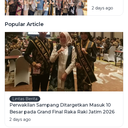
Niaga
2 days ago
Bawa 5
UMKM
Binaan
Popular Article
Tampil di
Surabaya
Great Expo
2026
Lintas Berita
Perwakilan Sampang Ditargetkan Masuk 10
Besar pada Grand Final Raka Raki Jatim 2026
2 days ago