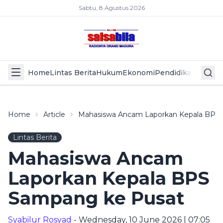
Sabtu, 8 Agustus 2026
Home
Lintas Berita
Hukum
Ekonomi
Pendidikan
Politik
L
Home
Article
Mahasiswa Ancam Laporkan Kepala BPS
Lintas Berita
Mahasiswa Ancam
Laporkan Kepala BPS
Sampang ke Pusat
Syabilur Rosyad
- Wednesday, 10 June 2026 | 07:05