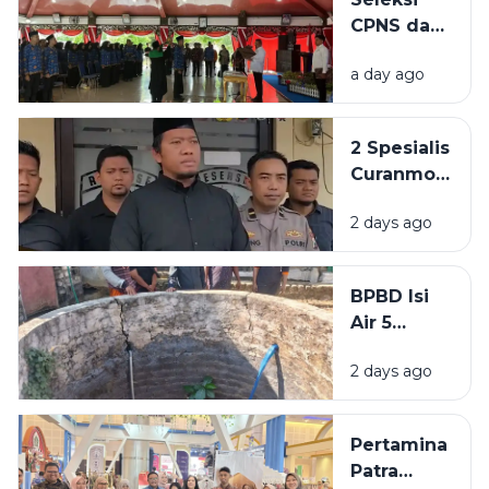
Lapangan
CPNS dan
Prio
PPPK di
a day ago
Sampang
Masih
Buram,
2 Spesialis
BKPSDM:
Curanmor
Tunggu
di
Keputusan
2 days ago
Bangkalan
Pusat
Diringkus
Polisi,
BPBD Isi
Beraksi di
Air 5
11 TKP
Sumur
2 days ago
Warga
Sumenep
yang
Pertamina
Kering
Patra