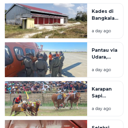
Bupati: Akan
Kades di
Menyerap
Bangkalan
Ribuan Pekerj
Bantah
Lokal
a day ago
KDMP
Dibangun
di Tengah
Pantau via
Sawah: Itu
Udara,
Dekat SD
Basarnas
a day ago
Tak
Temukan
Bangkai
Karapan
KM
Sapi
Mutiara
Kabupaten
Sentosa 2
a day ago
Sampang
di Perairan
2026 Akan
Sumenep
Dihelat di
Seleksi