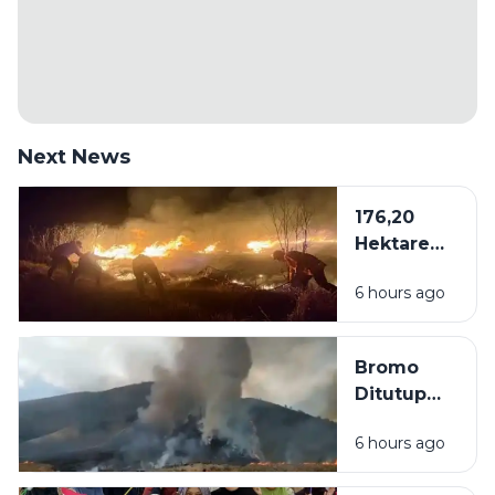
Next News
176,20
Hektare
Kawasan
6 hours ago
Bromo
Dilalap Api,
Penanganan
Bromo
Karhutla via
Ditutup
Darat dan
Akibat
Udara
6 hours ago
Kebakaran,
Wisatawan