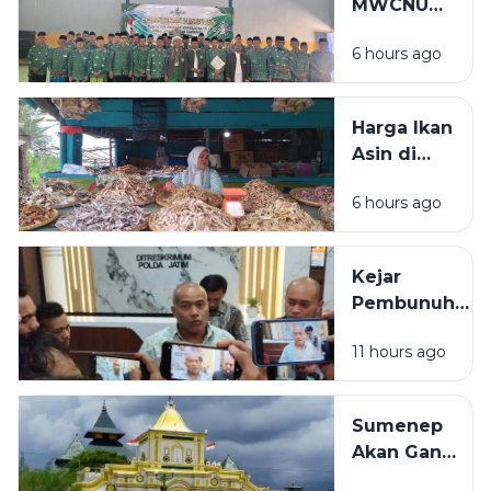
MWCNU
Sampang
Pulau
6 hours ago
Mandangin
2026-2031
Resmi
Harga Ikan
Dilantik, Ini
Asin di
Susunan
Sampang
Lengkapnya
6 hours ago
Tembus
Rp80 Ribu
per
Kejar
Kilogram,
Pembunuh
Pembeli:
ASN
Lebih
11 hours ago
Bangkalan
Mahal dari
hingga
Ayam
Kalimantan
Sumenep
dan Sulawesi,
Akan Ganti
Polisi:
Nama Jadi
Kemungkinan