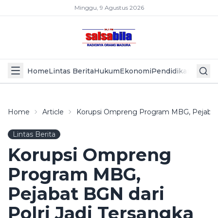
Minggu, 9 Agustus 2026
Home
Lintas Berita
Hukum
Ekonomi
Pendidikan
Politik
L
Home
Article
Korupsi Ompreng Program MBG, Pejabat B
Lintas Berita
Korupsi Ompreng
Program MBG,
Pejabat BGN dari
Polri Jadi Tersangka