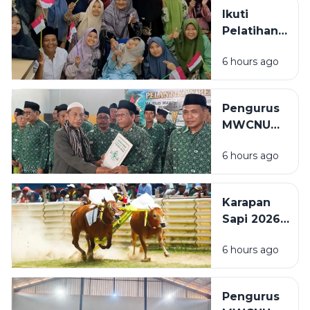
Bisa Ajukan
Ikuti
Reschedule
Pelatihan
atau
Mushaf Al-
Refund
6 hours ago
Qur'an
Tiket
Isyarat,
Penyandang
Pengurus
Disabilitas:
MWCNU
Saya
Pulau
Sekarang
6 hours ago
Mandangin
Bisa Baca
Dilantik,
Sedikit
Kiai Itqon:
Karapan
Perkuat
Sapi 2026
Organisasi
Diperketat,
dan
6 hours ago
Wajib NISK
Pelayanan
dan
Umat
Prioritaskan
Pengurus
Sapi Asli