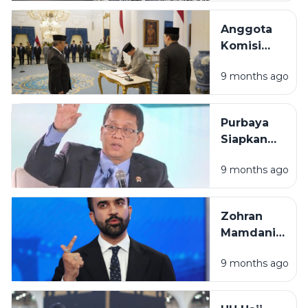
Meninggal
Proyek,
Dunia
dan
Anggota
Gratifikasi
Komisi
Percepatan
9 months ago
Reformasi
Polri
Dilantik,
Purbaya
Berikut
Siapkan
Daftar
Regulasi
Namanya
9 months ago
Redenominasi
Ubah Rp1.000
Jadi Rp1 pada
Zohran
2027
Mamdani
Menangkan
9 months ago
Pemilu,
Jadi Wali
Kota