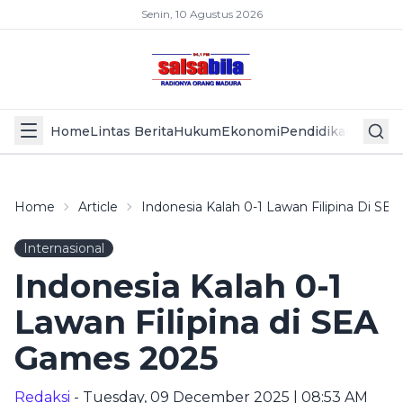
Senin, 10 Agustus 2026
Home
Lintas Berita
Hukum
Ekonomi
Pendidikan
Politik
L
Home
Article
Indonesia Kalah 0-1 Lawan Filipina Di S
Internasional
Indonesia Kalah 0-1
Lawan Filipina di SEA
Games 2025
Redaksi
- Tuesday, 09 December 2025 | 08:53 AM