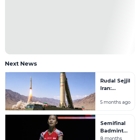
Next News
Rudal Sejjil
Iran:
Spesifikasi,
5 months ago
Teknologi,
dan
Perannya
Semifinal
dalam
Badminton
Sistem
SEA
8 months