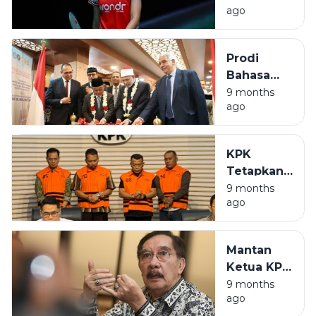
Pertahanan
ago
Games
Iran
2025:
Kalahkan
Prodi
Malaysia,
Bahasa
Indonesia
Indonesia
9 months
ke Final.
ago
Resmi
Dibuka di
Universitas
KPK
Al-Azhar
Tetapkan
Kairo
Bupati
9 months
ago
Ponorogo
Sugiri
Sancoko
Mantan
Tersangka
Ketua KPK
Kasus
Antasari
9 months
Suap
ago
Azhar
Jabatan,