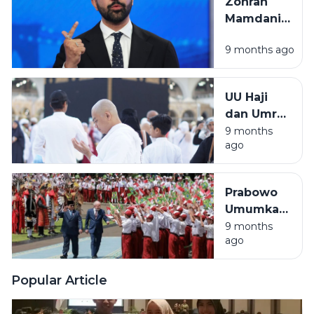
Zohran
2027
Mamdani
Menangkan
9 months ago
Pemilu,
Jadi Wali
Kota
UU Haji
Muslim
dan Umrah
Pertama di
Terbaru
9 months
New York
ago
Izinkan
Umrah
Mandiri
Prabowo
Umumkan
Bahasa
9 months
ago
Portugis
Akan
Diajarkan
Popular Article
di Sekolah
Indonesia