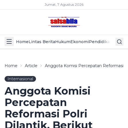
Jumat, 7 Agustus 2026
Home
Lintas Berita
Hukum
Ekonomi
Pendidikan
Politik
L
Home
Article
Anggota Komisi Percepatan Reformasi Pol
Internasional
Anggota Komisi
Percepatan
Reformasi Polri
Dilantik, Berikut