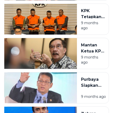
Dibuka di
Universitas
KPK
Al-Azhar
Tetapkan
Kairo
Bupati
9 months
ago
Ponorogo
Sugiri
Sancoko
Mantan
Tersangka
Ketua KPK
Kasus
Antasari
9 months
Suap
ago
Azhar
Jabatan,
Meninggal
Proyek,
Dunia
dan
Purbaya
Gratifikasi
Siapkan
Regulasi
9 months ago
Redenominasi
Ubah Rp1.000
Jadi Rp1 pada