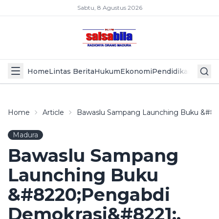
Sabtu, 8 Agustus 2026
Home
Lintas Berita
Hukum
Ekonomi
Pendidikan
Politik
L
Home
Article
Bawaslu Sampang Launching Buku &#8220
Madura
Bawaslu Sampang
Launching Buku
&#8220;Pengabdi
Demokrasi&#8221;,