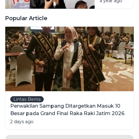
a year ago
PSSI
Sampang
Fokus
Popular Article
Wujudkan
Pelatih
Berlisensi
Lintas Berita
Perwakilan Sampang Ditargetkan Masuk 10
Besar pada Grand Final Raka Raki Jatim 2026
2 days ago