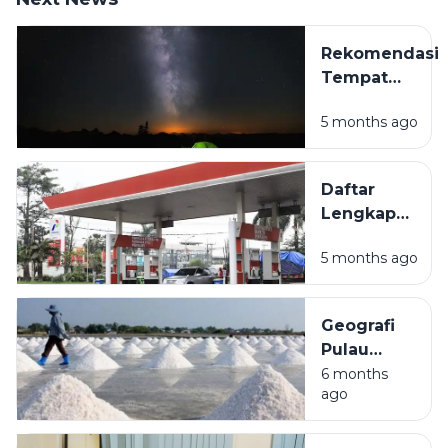
Rekomendasi
Tempat
Camping Hits
5 months ago
di Sampang
Madura
untuk
Daftar
Liburan Akhir
Lengkap
Pekan
Lokasi
5 months ago
SPBU di
Sampang
Madura
Geografi
dan
Pulau
Fasilitasnya
Madura:
6 months
ago
Mengulas
Kondisi
Alam dan