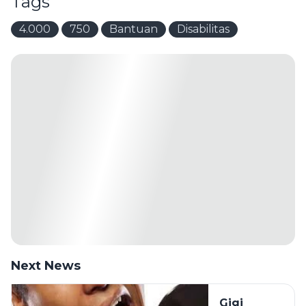
Tags
4.000
750
Bantuan
Disabilitas
Next News
Gigi