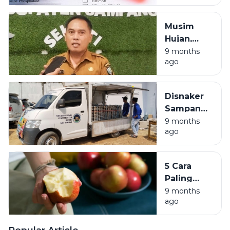
Persen,
Dinkes-KB
Musim
Gencarkan
Hujan,
Edukasi
Dispusip
9 months
dan Tes
ago
Sampang
Dini
Buka
Layanan
Disnaker
Restorasi
Sampang
Arsip
Sebut
9 months
Gratis
ago
Program
MBG Serap
3.000
5 Cara
Tenaga
Paling
Kerja
Sehat
9 months
ago
untuk
Menikmati
Buah Apel