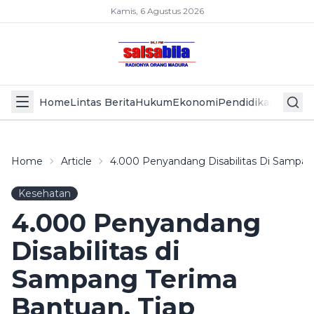
Kamis, 6 Agustus 2026
Home
Lintas Berita
Hukum
Ekonomi
Pendidikan
Politik
L
Home
Article
4.000 Penyandang Disabilitas Di Sampan
Kesehatan
4.000 Penyandang
Disabilitas di
Sampang Terima
Bantuan, Tiap