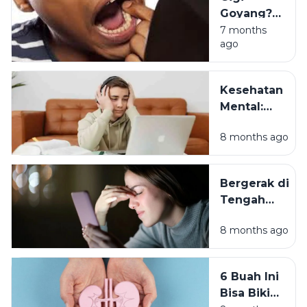
Goyang?
Ini Bisa
7 months
ago
Jadi
Tanda
Diabetes
Kesehatan
Parah!
Mental:
Menjaga
8 months ago
Keseimbanga
Jiwa di Era
Digital
Bergerak di
Tengah
Keterbatasan:
8 months ago
Panduan
Kesehatan
untuk
6 Buah Ini
Generasi
Bisa Bikin
Digital