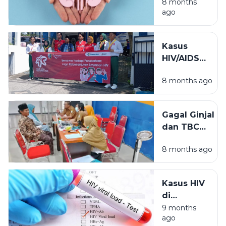
Ginjal
8 months
ago
Lebih
Sehat
Kasus
HIV/AIDS
2025 di
8 months ago
Sampang
Turun,
Kadinkes:
Gagal Ginjal
Stop
dan TBC
Stigma dan
Positif
Diskriminasi
8 months ago
Berpotensi
Gagalkan
Keberangkata
Kasus HIV
CJH 2026
di
Sampang
9 months
ago
Turun 52