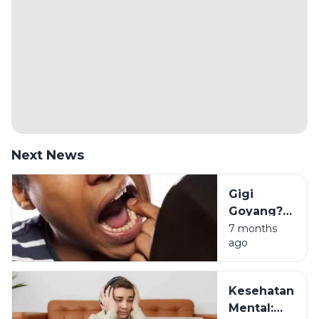
Next News
Gigi
Goyang?
Ini Bisa
7 months
ago
Jadi
Tanda
Diabetes
Kesehatan
Parah!
Mental: