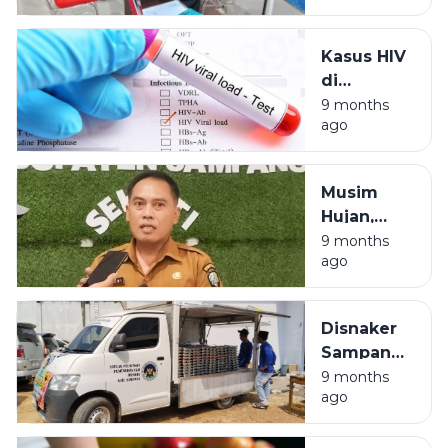
Gagalkan
Keberangkata
Kasus HIV
CJH 2026
di
Sampang
9 months
ago
Turun 52
Persen,
Dinkes-KB
Musim
Gencarkan
Hujan,
Edukasi
Dispusip
9 months
dan Tes
ago
Sampang
Dini
Buka
Layanan
Disnaker
Restorasi
Sampang
Arsip
Sebut
9 months
Gratis
ago
Program
MBG Serap