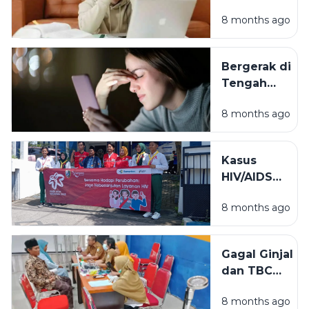
Menjaga
8 months ago
Keseimbanga
Jiwa di Era
Digital
Bergerak di
Tengah
Keterbatasan:
8 months ago
Panduan
Kesehatan
untuk
Kasus
Generasi
HIV/AIDS
Digital
2025 di
8 months ago
Sampang
Turun,
Kadinkes:
Gagal Ginjal
Stop
dan TBC
Stigma dan
Positif
Diskriminasi
8 months ago
Berpotensi