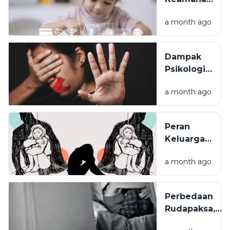
Anak di
a month ago
Media
Sosial:
Panduan
Dampak
bagi
Psikologis
Orang Tua
Kekerasan
untuk
a month ago
Seksual
Mencegah
pada
Risiko
Anak:
Kejahatan
Peran
Trauma
Digital
Keluarga
yang Perlu
dalam
Dipahami
a month ago
Melindungi
Anak dari
Kekerasan
Perbedaan
Seksual
Rudapaksa,
Persetubuhan,