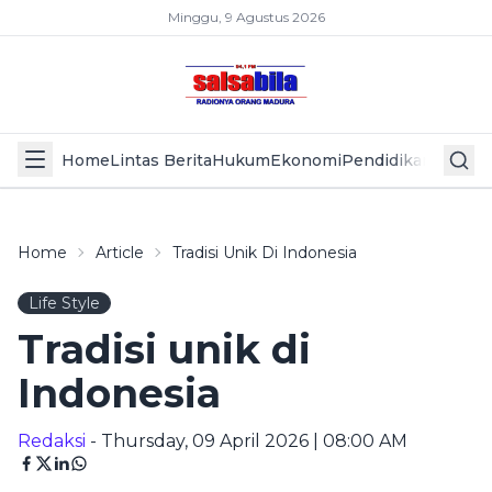
Minggu, 9 Agustus 2026
Home
Lintas Berita
Hukum
Ekonomi
Pendidikan
Politik
L
Home
Article
Tradisi Unik Di Indonesia
Life Style
Tradisi unik di
Indonesia
Redaksi
- Thursday, 09 April 2026 | 08:00 AM