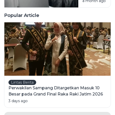
a month ago
dan
Pencabulan
Menurut
Popular Article
Hukum
Indonesia
Lintas Berita
Perwakilan Sampang Ditargetkan Masuk 10
Besar pada Grand Final Raka Raki Jatim 2026
3 days ago