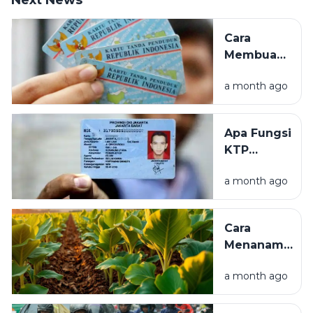
Next News
Cara
Membuat
KTP
a month ago
Elektronik
(e-KTP)
Pertama
Apa Fungsi
Kali:
KTP
Syarat,
Elektronik (e-
Prosedur,
a month ago
KTP)? Ini
dan Biaya
Pengertian,
Manfaat, dan
Cara
Kegunaannya
Menanam
Tembakau
a month ago
yang Baik
untuk
Pemula,