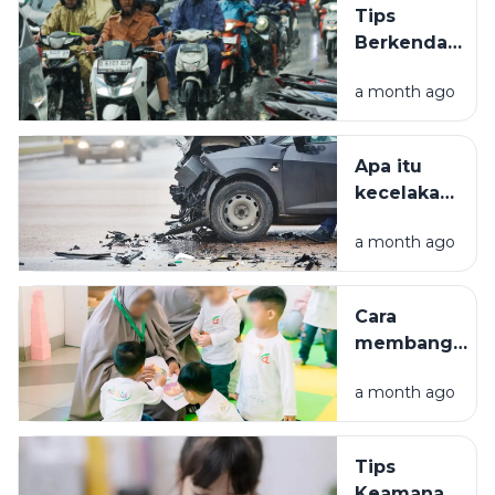
Tips
Mulai dari
Berkendara
Pembibitan
Aman Saat
hingga
a month ago
Hujan.
Panen
Apa itu
kecelakaan
lalu lintas?
a month ago
Penyebab
dan jenis-
jenisnya.
Cara
membangun
komunikasi
a month ago
antara orang
tua dan
anak
Tips
Keamanan