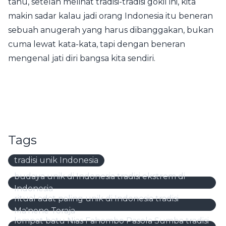
tahu, setelah melihat tradisi-tradisi gokil ini, kita
makin sadar kalau jadi orang Indonesia itu beneran
sebuah anugerah yang harus dibanggakan, bukan
cuma lewat kata-kata, tapi dengan beneran
mengenal jati diri bangsa kita sendiri.
Tags
tradisi unik Indonesia
budaya unik di Indonesia tradisi ekstrem di
Indonesia
ritual adat paling unik di Indonesia tradisi
Ma'nene Toraja
lompat batu Nias Fahombo Pasola Sumba tradisi